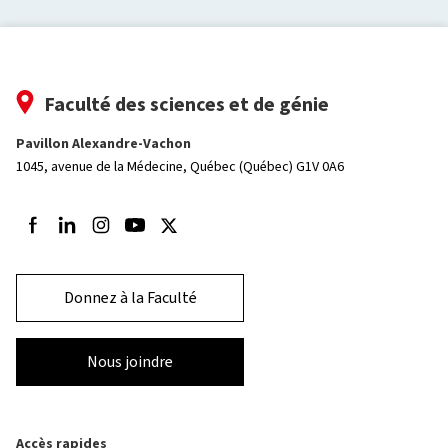
Faculté des sciences et de génie
Pavillon Alexandre-Vachon
1045, avenue de la Médecine,
Québec (Québec) G1V 0A6
Suivez-nous sur Facebook
Suivez-nous sur LinkedIn
Suivez-nous sur Instagram
Suivez-nous sur Youtube
Suivez-nous sur Twitter
Donnez à la Faculté
Nous joindre
Accès rapides