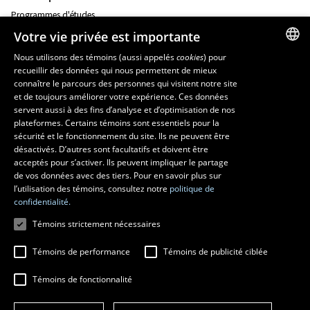
Programmes d'études
Corps professoral
Votre vie privée est importante
Nos départements et école
Foire aux questions
Nous utilisons des témoins (aussi appelés
cookies
) pour
recueillir des données qui nous permettent de mieux
FRENCH
connaître le parcours des personnes qui visitent notre site
Ressources
ENGLISH
et de toujours améliorer votre expérience. Ces données
monPortail
servent aussi à des fins d’analyse et d’optimisation de nos
SPANISH
plateformes. Certains témoins sont essentiels pour la
sécurité et le fonctionnement du site. Ils ne peuvent être
MESURES D'URGENCE
désactivés. D’autres sont facultatifs et doivent être
Composer le
418 656-5555
acceptés pour s’activer. Ils peuvent impliquer le partage
de vos données avec des tiers. Pour en savoir plus sur
l’utilisation des témoins, consultez notre
politique de
confidentialité.
Témoins strictement nécessaires
Témoins de performance
Témoins de publicité ciblée
Témoins de fonctionnalité
© 2026 Université Laval
Tous droits réservés