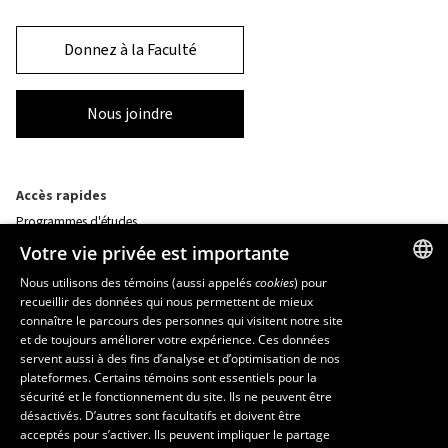
Donnez à la Faculté
Nous joindre
Accès rapides
Programmes d'études
Corps professoral
Votre vie privée est importante
Nos départements et école
Foire aux questions
Nous utilisons des témoins (aussi appelés
cookies
) pour
recueillir des données qui nous permettent de mieux
FRENCH
connaître le parcours des personnes qui visitent notre site
Ressources
ENGLISH
et de toujours améliorer votre expérience. Ces données
monPortail
servent aussi à des fins d’analyse et d’optimisation de nos
SPANISH
plateformes. Certains témoins sont essentiels pour la
sécurité et le fonctionnement du site. Ils ne peuvent être
MESURES D'URGENCE
désactivés. D’autres sont facultatifs et doivent être
Composer le
418 656-5555
acceptés pour s’activer. Ils peuvent impliquer le partage