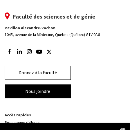
Faculté des sciences et de génie
Pavillon Alexandre-Vachon
1045, avenue de la Médecine,
Québec (Québec) G1V 0A6
Suivez-nous sur Facebook
Suivez-nous sur LinkedIn
Suivez-nous sur Instagram
Suivez-nous sur Youtube
Suivez-nous sur Twitter
Donnez à la Faculté
Nous joindre
Accès rapides
Programmes d'études
Corps professoral