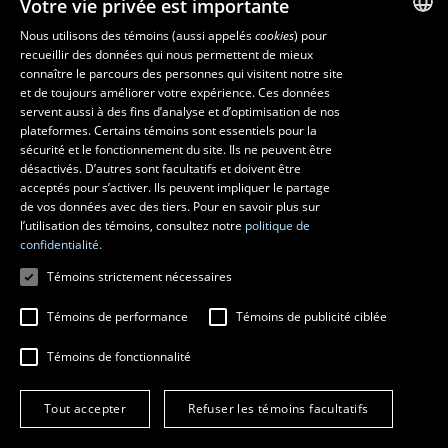
Votre vie privée est importante
Nos départements et école
Foire aux questions
Nous utilisons des témoins (aussi appelés
cookies
) pour
recueillir des données qui nous permettent de mieux
FRENCH
connaître le parcours des personnes qui visitent notre site
Ressources
ENGLISH
et de toujours améliorer votre expérience. Ces données
monPortail
servent aussi à des fins d’analyse et d’optimisation de nos
SPANISH
plateformes. Certains témoins sont essentiels pour la
sécurité et le fonctionnement du site. Ils ne peuvent être
MESURES D'URGENCE
désactivés. D’autres sont facultatifs et doivent être
Composer le
418 656-5555
acceptés pour s’activer. Ils peuvent impliquer le partage
de vos données avec des tiers. Pour en savoir plus sur
l’utilisation des témoins, consultez notre
politique de
confidentialité.
Témoins strictement nécessaires
Témoins de performance
Témoins de publicité ciblée
Témoins de fonctionnalité
© 2026 Université Laval
Tous droits réservés
Tout accepter
Refuser les témoins facultatifs
Conditions générales d'utilisation
Fraude en ligne