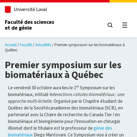
Aller au contenu principal
Université Laval
Faculté des sciences
et de génie
Ouvri
Accueil
Faculté
Actualités
Premier symposium sur les biomatériaux à
Québec
Premier symposium sur les
biomatériaux à Québec
er
Le vendredi 30 octobre aura lieu le 1
Symposium sur les
biomatériaux, intitulé In
teractions cellules-biomatériaux : une
approche multi-échelle
. Organisé par le Chapitre étudiant de
Québec de la Sociétécanadienne des biomatériaux (SCB), en
partenariat avec la Chaire de recherche du Canada Tier I en
biomatériaux et bioingénierie pour l'Innovation en chirurgie
iBiomat dont le titulaire est le professeur de
génie des
biomatériaux
Diego Mantovani. Ce Symposium vise à créer un