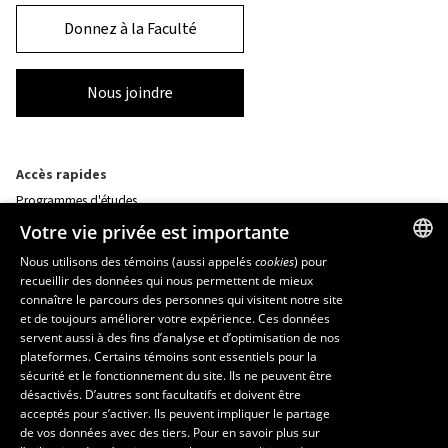
Donnez à la Faculté
Nous joindre
Accès rapides
Programmes d'études
Corps professoral
Votre vie privée est importante
Nos départements et école
Foire aux questions
Nous utilisons des témoins (aussi appelés
cookies
) pour
recueillir des données qui nous permettent de mieux
FRENCH
connaître le parcours des personnes qui visitent notre site
Ressources
ENGLISH
et de toujours améliorer votre expérience. Ces données
monPortail
servent aussi à des fins d’analyse et d’optimisation de nos
SPANISH
plateformes. Certains témoins sont essentiels pour la
sécurité et le fonctionnement du site. Ils ne peuvent être
MESURES D'URGENCE
désactivés. D’autres sont facultatifs et doivent être
Composer le
418 656-5555
acceptés pour s’activer. Ils peuvent impliquer le partage
de vos données avec des tiers. Pour en savoir plus sur