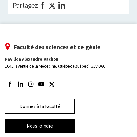
Partagez
Faculté des sciences et de génie
Pavillon Alexandre-Vachon
1045, avenue de la Médecine,
Québec (Québec) G1V 0A6
Suivez-nous sur Facebook
Suivez-nous sur LinkedIn
Suivez-nous sur Instagram
Suivez-nous sur Youtube
Suivez-nous sur Twitter
Donnez à la Faculté
Nous joindre