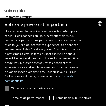
Accès rapides
Programmes d'études
Corps professoral
Votre vie privée est importante
Nos départements et école
Foire aux questions
Nous utilisons des témoins (aussi appelés
cookies
) pour
recueillir des données qui nous permettent de mieux
FRENCH
connaître le parcours des personnes qui visitent notre site
Ressources
ENGLISH
et de toujours améliorer votre expérience. Ces données
monPortail
servent aussi à des fins d’analyse et d’optimisation de nos
SPANISH
plateformes. Certains témoins sont essentiels pour la
sécurité et le fonctionnement du site. Ils ne peuvent être
MESURES D'URGENCE
désactivés. D’autres sont facultatifs et doivent être
Composer le
418 656-5555
acceptés pour s’activer. Ils peuvent impliquer le partage
de vos données avec des tiers. Pour en savoir plus sur
l’utilisation des témoins, consultez notre
politique de
confidentialité.
Témoins strictement nécessaires
Témoins de performance
Témoins de publicité ciblée