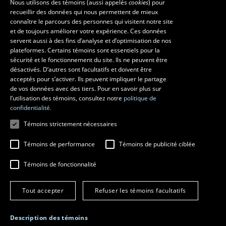
Nous utilisons des témoins (aussi appelés
cookies
) pour
recueillir des données qui nous permettent de mieux
FRENCH
connaître le parcours des personnes qui visitent notre site
Ressources
ENGLISH
et de toujours améliorer votre expérience. Ces données
monPortail
servent aussi à des fins d’analyse et d’optimisation de nos
SPANISH
plateformes. Certains témoins sont essentiels pour la
sécurité et le fonctionnement du site. Ils ne peuvent être
MESURES D'URGENCE
désactivés. D’autres sont facultatifs et doivent être
Composer le
418 656-5555
acceptés pour s’activer. Ils peuvent impliquer le partage
de vos données avec des tiers. Pour en savoir plus sur
l’utilisation des témoins, consultez notre
politique de
confidentialité.
Témoins strictement nécessaires
Témoins de performance
Témoins de publicité ciblée
Témoins de fonctionnalité
© 2026 Université Laval
Tous droits réservés
Tout accepter
Refuser les témoins facultatifs
Conditions générales d'utilisation
Fraude en ligne
Confidentialité
Description des témoins
Paramétrer les témoins