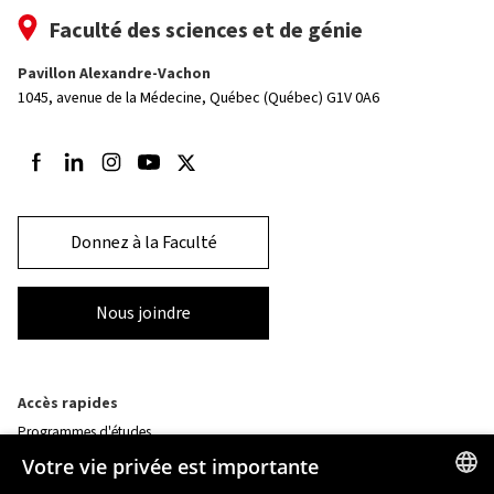
Faculté des sciences et de génie
Pavillon Alexandre-Vachon
1045, avenue de la Médecine,
Québec (Québec) G1V 0A6
Suivez-nous sur Facebook
Suivez-nous sur LinkedIn
Suivez-nous sur Instagram
Suivez-nous sur Youtube
Suivez-nous sur Twitter
Donnez à la Faculté
Nous joindre
Accès rapides
Programmes d'études
Corps professoral
Votre vie privée est importante
Nos départements et école
Foire aux questions