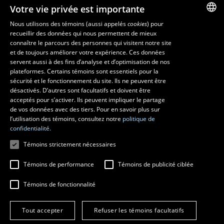
Corps professoral
Votre vie privée est importante
Nos départements et école
Foire aux questions
Nous utilisons des témoins (aussi appelés
cookies
) pour
recueillir des données qui nous permettent de mieux
FRENCH
connaître le parcours des personnes qui visitent notre site
Ressources
ENGLISH
et de toujours améliorer votre expérience. Ces données
monPortail
servent aussi à des fins d’analyse et d’optimisation de nos
SPANISH
plateformes. Certains témoins sont essentiels pour la
sécurité et le fonctionnement du site. Ils ne peuvent être
MESURES D'URGENCE
désactivés. D’autres sont facultatifs et doivent être
Composer le
418 656-5555
acceptés pour s’activer. Ils peuvent impliquer le partage
de vos données avec des tiers. Pour en savoir plus sur
l’utilisation des témoins, consultez notre
politique de
confidentialité.
Témoins strictement nécessaires
Témoins de performance
Témoins de publicité ciblée
Témoins de fonctionnalité
© 2026 Université Laval
Tous droits réservés
Tout accepter
Refuser les témoins facultatifs
Conditions générales d'utilisation
Fraude en ligne