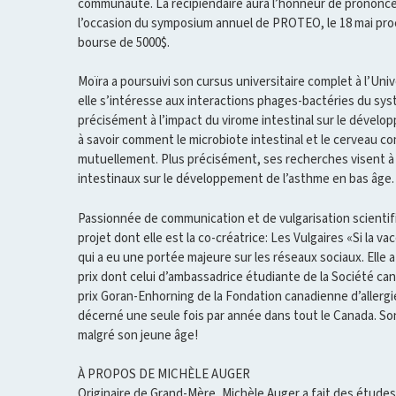
communauté. La récipiendaire aura l’honneur de prononce
l’occasion du symposium annuel de PROTEO, le 18 mai proc
bourse de 5000$.
Moïra a poursuivi son cursus universitaire complet à l’Uni
elle s’intéresse aux interactions phages-bactéries du sys
précisément à l’impact du virome intestinal sur le dévelo
à savoir comment le microbiote intestinal et le cerveau 
mutuellement. Plus précisément, ses recherches visent à
intestinaux sur le développement de l’asthme en bas âge.
Passionnée de communication et de vulgarisation scientifi
projet dont elle est la co-créatrice: Les Vulgaires «Si la v
qui a eu une portée majeure sur les réseaux sociaux. Elle
prix dont celui d’ambassadrice étudiante de la Société ca
prix Goran-Enhorning de la Fondation canadienne d’allerg
décerné une seule fois par année dans tout le Canada. So
malgré son jeune âge!
À PROPOS DE MICHÈLE AUGER
Originaire de Grand-Mère, Michèle Auger a fait des études