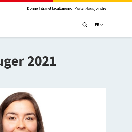
Donner
Intranet facultaire
monPortail
Nous joindre
FR
uger 2021