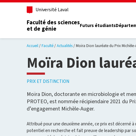
Aller au contenu principal
Université Laval
Faculté des sciences
Futurs étudiants
Départe
et de génie
Accueil
Faculté
Actualités
Moïra Dion lauréate du Prix Michèle-
Moïra Dion lauré
PRIX ET DISTINCTION
Moïra Dion, doctorante en microbiologie et m
PROTEO, est nommée récipiendaire 2021 du Prix
d’engagement Michèle-Auger.
Attribué pour une deuxième année, ce prix est décerné à
potentiel en recherche et fait preuve de leadership par 