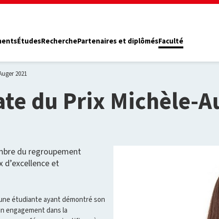
ments
Études
Recherche
Partenaires et diplômés
Faculté
Auger 2021
ate du Prix Michèle-A
embre du regroupement
 d’excellence et
 une étudiante ayant démontré son
son engagement dans la