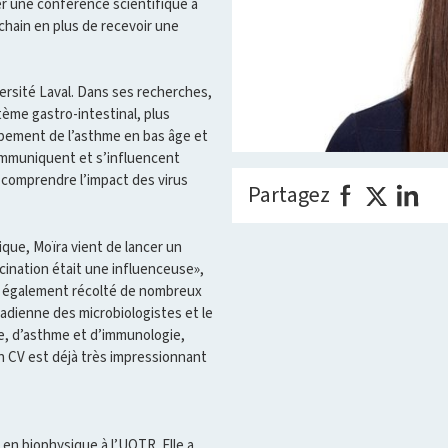
r une conférence scientifique à
hain en plus de recevoir une
versité Laval. Dans ses recherches,
tème gastro-intestinal, plus
ppement de l’asthme en bas âge et
communiquent et s’influencent
 comprendre l’impact des virus
Partagez
que, Moïra vient de lancer un
accination était une influenceuse»,
 a également récolté de nombreux
nadienne des microbiologistes et le
ie, d’asthme et d’immunologie,
n CV est déjà très impressionnant
 en biophysique à l’UQTR. Elle a