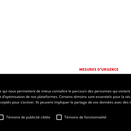
MESURES D'URGENCE
Composer le
418 656-5555
es qui nous permettent de mieux connaître le parcours des personnes qui visitent 
t d’optimisation de nos plateformes. Certains témoins sont essentiels pour la séc
 acceptés pour s’activer. Ils peuvent impliquer le partage de vos données avec des t
Témoins de publicité ciblée
Témoins de fonctionnalité