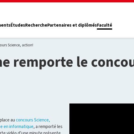
ments
Études
Recherche
Partenaires et diplômés
Faculté
urs Science, action!
 remporte le concou
 place au
concours Science,
se en informatique
, a remporté les
urte vidéo d’une minute présente