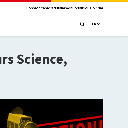
Donner
Intranet facultaire
monPortail
Nous joindre
FR
rs Science,