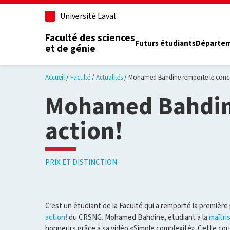
Aller au contenu principal
Université Laval
Faculté des sciences
Futurs étudiants
Départe
et de génie
Accueil
Faculté
Actualités
Mohamed Bahdine remporte le conco
Mohamed Bahdine
action!
PRIX ET DISTINCTION
C’est un étudiant de la Faculté qui a remporté la première
action!
du CRSNG. Mohamed Bahdine, étudiant à la
maîtri
honneurs grâce à sa vidéo «Simple complexité». Cette co