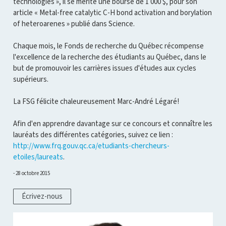
technologies », il se mérite une bourse de 1 000 $, pour son
article « Metal-free catalytic C-H bond activation and borylation
of heteroarenes » publié dans Science.
Chaque mois, le Fonds de recherche du Québec récompense
l'excellence de la recherche des étudiants au Québec, dans le
but de promouvoir les carrières issues d'études aux cycles
supérieurs.
La FSG félicite chaleureusement Marc-André Légaré!
Afin d'en apprendre davantage sur ce concours et connaître les
lauréats des différentes catégories, suivez ce lien :
http://www.frq.gouv.qc.ca/etudiants-chercheurs-
etoiles/laureats
.
28 octobre 2015
Écrivez-nous