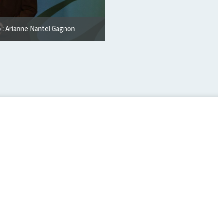
 : Arianne Nantel Gagnon
Olivier Marcotte et Sophie Lariviè