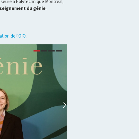
sseure à Polytechnique Montréal,
nseignement du génie
.
cation de l'OIQ
.