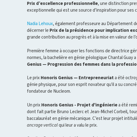
Prix d’excellence professionnelle
, une distinction pre
exceptionnelle qui est une source d’inspiration pour ses c
Nadia Lehoux
, également professeure au Département de
décerner le
Prix de la présidence pour implication ex
grande contribution au progrès et à la mise en valeur de l’
Première femme à occuper les fonctions de directrice gén
normes, la bachelière en génie géologique Chantal Guay a 
Genius — Progression des femmes dans la professi
Le prix
Honoris Genius — Entrepreneuriat
a été octroy
génie physique, pour son esprit novateur qu'il a su concré
fondateur de Nucleom.
Un prix
Honoris Genius - Projet d'ingénierie
a été rem
dont fait partie Bruno Leclerc et Jean-Michel Corbeil, tous
baccalauréat en génie mécanique. C’est leur projet intitul
ancrage vertical
qui leur a valu le prix.