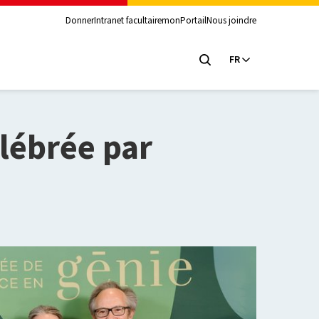
Donner
Intranet facultaire
monPortail
Nous joindre
FR
lébrée par