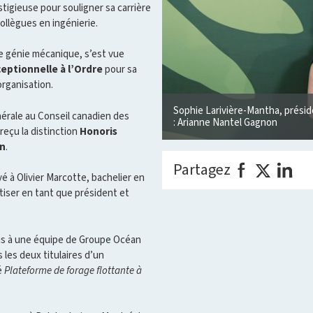
stigieuse pour souligner sa carrière
ollègues en ingénierie.
 génie mécanique, s’est vue
ceptionnelle à l’Ordre
pour sa
organisation.
Sophie Larivière-Mantha, présid
érale au Conseil canadien des
: Arianne Nantel Gagnon
reçu la distinction
Honoris
on
.
Partagez
é à Olivier Marcotte, bachelier en
tiser en tant que président et
is à une équipe de Groupe Océan
 les deux titulaires d’un
é
Plateforme de forage flottante à