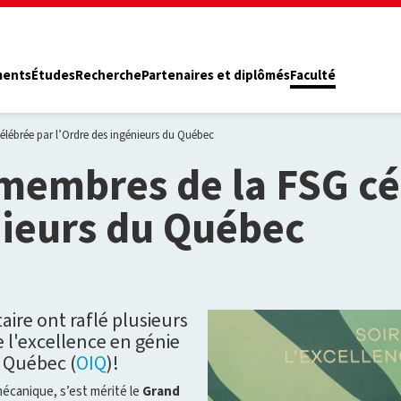
ments
Études
Recherche
Partenaires et diplômés
Faculté
élébrée par l’Ordre des ingénieurs du Québec
 membres de la FSG cé
nieurs du Québec
re ont raflé plusieurs
de l'excellence en génie
u Québec (
OIQ
)!
écanique, s’est mérité le
Grand