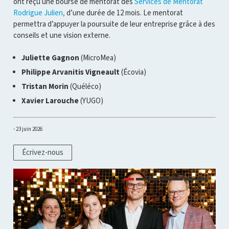
ont reçu une bourse de mentorat des
Services de Mentorat
Rodrigue Julien,
d’une durée de 12 mois. Le mentorat
permettra d’appuyer la poursuite de leur entreprise grâce à des
conseils et une vision externe.
Juliette Gagnon
(MicroMea)
Philippe Arvanitis Vigneault
(Écovia)
Tristan Morin
(Quéléco)
Xavier Larouche
(YUGO)
23 juin 2026
Écrivez-nous