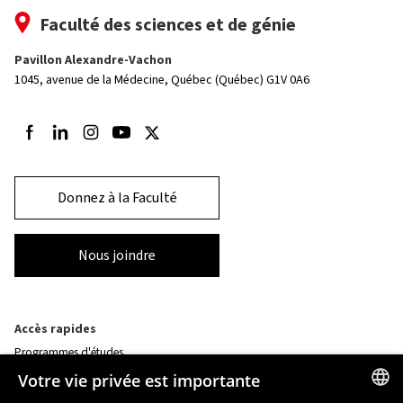
Faculté des sciences et de génie
Pavillon Alexandre-Vachon
1045, avenue de la Médecine,
Québec (Québec) G1V 0A6
Suivez-nous sur Facebook
Suivez-nous sur LinkedIn
Suivez-nous sur Instagram
Suivez-nous sur Youtube
Suivez-nous sur Twitter
Donnez à la Faculté
Nous joindre
Accès rapides
Programmes d'études
Corps professoral
Votre vie privée est importante
Nos départements et école
Foire aux questions