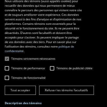
Nous utilisons des témoins (aussi appelés
cookies
) pour
recueillir des données qui nous permettent de mieux
FRENCH
connaître le parcours des personnes qui visitent notre site
Ressources
ENGLISH
et de toujours améliorer votre expérience. Ces données
monPortail
servent aussi à des fins d’analyse et d’optimisation de nos
SPANISH
plateformes. Certains témoins sont essentiels pour la
sécurité et le fonctionnement du site. Ils ne peuvent être
MESURES D'URGENCE
désactivés. D’autres sont facultatifs et doivent être
Composer le
418 656-5555
acceptés pour s’activer. Ils peuvent impliquer le partage
de vos données avec des tiers. Pour en savoir plus sur
l’utilisation des témoins, consultez notre
politique de
confidentialité.
Témoins strictement nécessaires
Témoins de performance
Témoins de publicité ciblée
Témoins de fonctionnalité
© 2026 Université Laval
Tous droits réservés
Tout accepter
Refuser les témoins facultatifs
Conditions générales d'utilisation
Fraude en ligne
Confidentialité
Description des témoins
Paramétrer les témoins