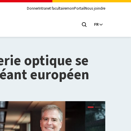
Donner
Intranet facultaire
monPortail
Nous joindre
FR
erie optique se
géant européen