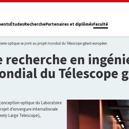
ments
Études
Recherche
Partenaires et diplômés
Faculté
ierie optique se joint au projet mondial du Télescope géant européen
e recherche en ingéni
mondial du Télescope 
 conception optique du Laboratoire
projet d’envergure internationale
ely Large Telescope),