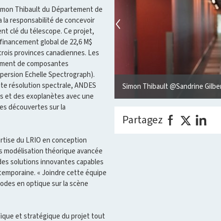
 Simon Thibault du Département de
 la responsabilité de concevoir
nt clé du télescope. Ce projet,
 financement global de 22,6 M$
rois provinces canadiennes. Les
pement de composantes
persion Echelle Spectrograph).
emely Large Telescope),
ute résolution spectrale, ANDES
Simon Thibault @Sandrine Gilbe
es et des exoplanètes avec une
lles découvertes sur la
Partagez
rtise du LRIO en conception
is modélisation théorique avancée
des solutions innovantes capables
emporaine. « Joindre cette équipe
odes en optique sur la scène
ique et stratégique du projet tout