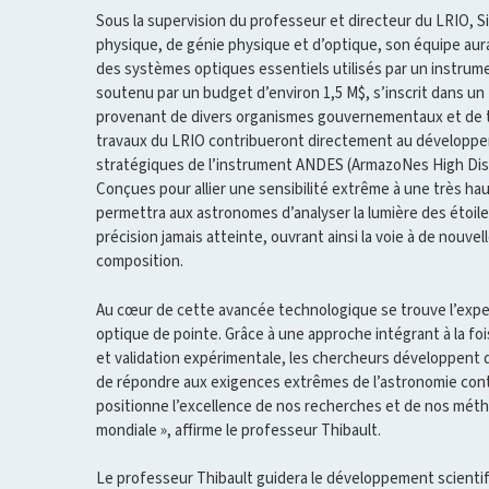
Sous la supervision du professeur et directeur du LRIO,
physique, de génie physique et d’optique, son équipe aura
des systèmes optiques essentiels utilisés par un instrume
soutenu par un budget d’environ 1,5 M$, s’inscrit dans un
provenant de divers organismes gouvernementaux et de t
travaux du LRIO contribueront directement au dévelop
stratégiques de l’instrument ANDES (ArmazoNes High Dis
Télescope géant européen (surnommé ELT pour Extr
Conçues pour allier une sensibilité extrême à une très ha
@Gracieuseté Simon Thibault
permettra aux astronomes d’analyser la lumière des étoil
précision jamais atteinte, ouvrant ainsi la voie à de nouve
composition.
Au cœur de cette avancée technologique se trouve l’expe
optique de pointe. Grâce à une approche intégrant à la fo
et validation expérimentale, les chercheurs développent 
de répondre aux exigences extrêmes de l’astronomie cont
positionne l’excellence de nos recherches et de nos méth
mondiale », affirme le professeur Thibault.
Le professeur Thibault guidera le développement scientif