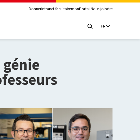
Donner
Intranet facultaire
monPortail
Nous joindre
FR
 génie
ofesseurs