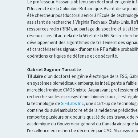
Le professeur Hassan a obtenu son doctorat en génie inf
l'Université de la Colombie-Britannique. Avant de se joindre
été chercheur postdoctoral senior à l'École de technolog
assistant de recherche à Virginia Tech aux États-Unis. Il s
ressources radio (RRM), au partage du spectre et à l'atté
réseaux sans fil au-delà de la 5G et de la 6G. Ses recherch
développement des algorithmes de traitement des signaux
et caractériser les signaux d'anomalie RF à faible probabili
opérations critiques de défense et de sécurité.
Gabriel Gagnon-Turcotte
Titulaire d’un doctorat en génie électrique de la FSG, Gab
en systèmes biomédicaux embarqués intelligents à faibl
microélectronique CMOS mixte. Auparavant professionnel
recherche sur les microsystèmes biomédicaux, il est éga
la technologie de
SiFiLabs Inc
, une start-up de technolog
domaine du suivi ambulatoire et de la médecine prédictiv
remporté plusieurs prix pour la qualité de ses travaux de r
académique du Gouverneur général du Canada ainsi que la
l'excellence en recherche décernée par CMC Microsystem