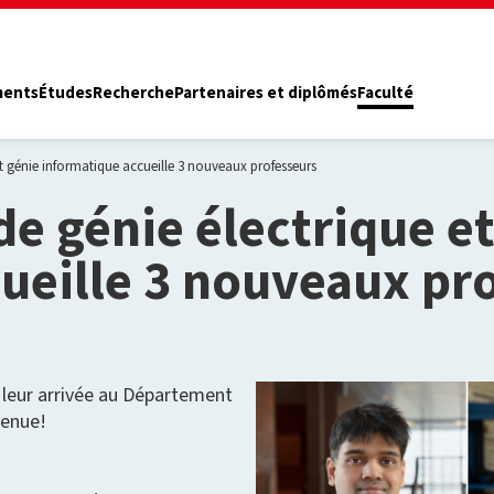
ments
Études
Recherche
Partenaires et diplômés
Faculté
t génie informatique accueille 3 nouveaux professeurs
e génie électrique et
ueille 3 nouveaux pr
leur arrivée au Département
venue!