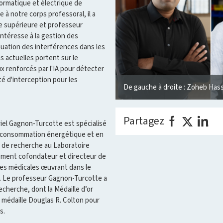
ormatique et électrique de
 à notre corps professoral, il a
ie supérieure et professeur
'intéresse à la gestion des
nuation des interférences dans les
es actuelles portent sur le
 renforcés par l'IA pour détecter
té d'interception pour les
De gauche à droite : Zoheb Has
Partagez
riel Gagnon-Turcotte est spécialisé
e consommation énergétique et en
 de recherche au Laboratoire
lement cofondateur et directeur de
ies médicales œuvrant dans le
e. Le professeur Gagnon-Turcotte a
echerche, dont la Médaille d’or
 médaille Douglas R. Colton pour
s.