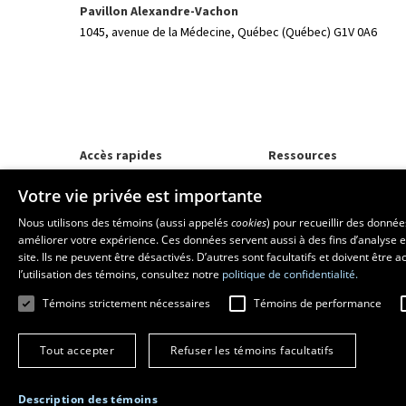
Pavillon Alexandre-Vachon
1045, avenue de la Médecine,
Québec (Québec) G1V 0A6
Accès rapides
Ressources
Programmes d'études
monPortail
Votre vie privée est importante
Corps professoral
Nos départements et école
Nous utilisons des témoins (aussi appelés
cookies
) pour recueillir des donné
Foire aux questions
améliorer votre expérience. Ces données servent aussi à des fins d’analyse e
site. Ils ne peuvent être désactivés. D’autres sont facultatifs et doivent être
l’utilisation des témoins, consultez notre
politique de confidentialité.
Témoins strictement nécessaires
Témoins de performance
Tout accepter
Refuser les témoins facultatifs
Description des témoins