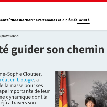
ments
Études
Recherche
Partenaires et diplômés
Faculté
n professionnel
ité guider son chemin
ne-Sophie Cloutier,
réat en biologie
, a
e la masse pour ses
tape importante de leur
mme dynamique dont la
éjà à travers son