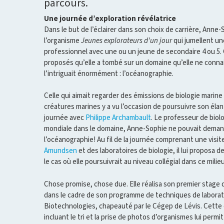
parcours.
Une journée d’exploration révélatrice
Dans le but de l’éclairer dans son choix de carrière, Anne-
l’organisme
Jeunes explorateurs d’un jour
qui jumellent un
professionnel avec une ou un jeune de secondaire 4 ou 5. 
proposés qu’elle a tombé sur un domaine qu’elle ne connais
l’intriguait énormément : l’océanographie.
Celle qui aimait regarder des émissions de biologie marin
créatures marines y a vu l’occasion de poursuivre son éla
journée avec
Philippe Archambault
. Le professeur de bio
mondiale dans le domaine, Anne-Sophie ne pouvait deman
l’océanographie! Au fil de la journée comprenant une vis
Amundsen
et des laboratoires de biologie, il lui proposa 
le cas où elle poursuivrait au niveau collégial dans ce milie
Chose promise, chose due. Elle réalisa son premier stage 
dans le cadre de son programme de techniques de laborato
Biotechnologies, chapeauté par le Cégep de Lévis. Cette e
incluant le tri et la prise de photos d’organismes lui permi