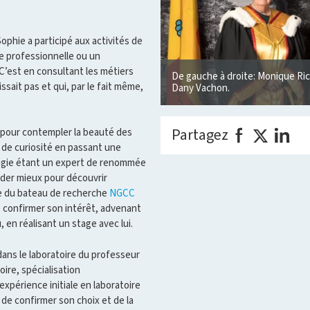
Sophie a participé aux activités de
e professionnelle ou un
C’est en consultant les métiers
De gauche à droite: Monique Ric
sait pas et qui, par le fait même,
Dany Vachon.
Partagez
e pour contempler la beauté des
n de curiosité en passant une
logie étant un expert de renommée
der mieux pour découvrir
ite du bateau de recherche
NGCC
de confirmer son intérêt, advenant
u, en réalisant un stage avec lui.
dans le laboratoire du professeur
ire, spécialisation
xpérience initiale en laboratoire
t de confirmer son choix et de la