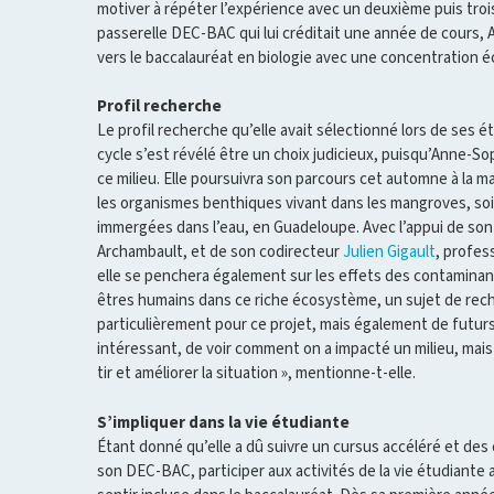
motiver à répéter l’expérience avec un deuxième puis tro
passerelle DEC-BAC qui lui créditait une année de cours, 
vers le baccalauréat en biologie avec une concentration 
Profil recherche
Le profil recherche qu’elle avait sélectionné lors de ses é
cycle s’est révélé être un choix judicieux, puisqu’Anne-
ce milieu. Elle poursuivra son parcours cet automne à la ma
les organismes benthiques vivant dans les mangroves, soi
immergées dans l’eau, en Guadeloupe. Avec l’appui de son 
Archambault, et de son codirecteur
Julien Gigault
, profes
elle se penchera également sur les effets des contaminan
êtres humains dans ce riche écosystème, un sujet de reche
particulièrement pour ce projet, mais également de futurs 
intéressant, de voir comment on a impacté un milieu, mais
tir et améliorer la situation », mentionne-t-elle.
S’impliquer dans la vie étudiante
Étant donné qu’elle a dû suivre un cursus accéléré et des
son DEC-BAC, participer aux activités de la vie étudiante al