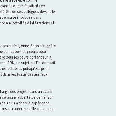
e, elle a été élue comme
udiantes et des étudiants en
 intérêts de ses collègues devant le
est ensuite impliquée dans
ante aux activités d'intégrations et
 baccalauréat, Anne-Sophie suggère
e par rapport aux cours pour
lle pour les cours portant sur la
er l’ADN, un sujet qui l’intéressait
ches actuelles puisqu’elle peut
 dans les tissus des animaux
harge des projets dans un avenir
e laisse la liberté de définir son
n peu plus à chaque expérience.
dans sa carrière qu’elle commence