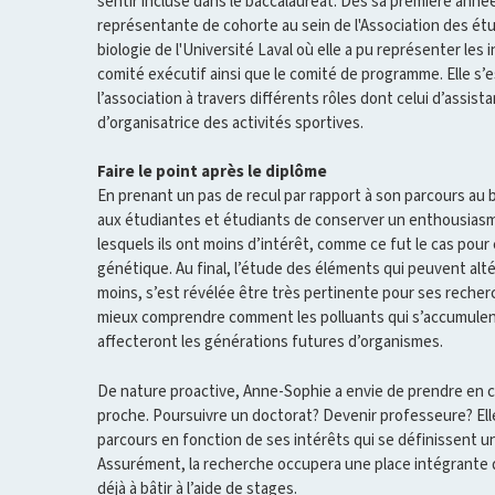
sentir incluse dans le baccalauréat. Dès sa première anné
représentante de cohorte au sein de l'Association des ét
biologie de l'Université Laval où elle a pu représenter les
comité exécutif ainsi que le comité de programme. Elle s’
l’association à travers différents rôles dont celui d’assist
d’organisatrice des activités sportives.
Faire le point après le diplôme
En prenant un pas de recul par rapport à son parcours au
aux étudiantes et étudiants de conserver un enthousiasm
lesquels ils ont moins d’intérêt, comme ce fut le cas pour e
génétique. Au final, l’étude des éléments qui peuvent altér
moins, s’est révélée être très pertinente pour ses recher
mieux comprendre comment les polluants qui s’accumulent
affecteront les générations futures d’organismes.
De nature proactive, Anne-Sophie a envie de prendre en c
proche. Poursuivre un doctorat? Devenir professeure? Elle s
parcours en fonction de ses intérêts qui se définissent u
Assurément, la recherche occupera une place intégrante 
déjà à bâtir à l’aide de stages.