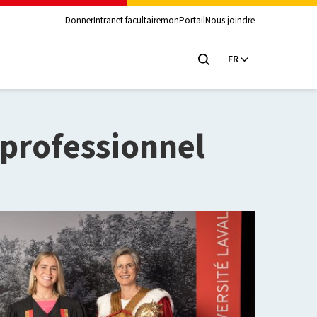
Donner
Intranet facultaire
monPortail
Nous joindre
FR
 professionnel