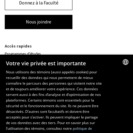
Donnez à la Faculté
Nous joindre
Accès rapides
Programmes d'études
Corps professoral
Votre vie privée est importante
Nos départements et école
Foire aux questions
Nous utilisons des témoins (aussi appelés
cookies
) pour
recueillir des données qui nous permettent de mieux
FRENCH
connaître le parcours des personnes qui visitent notre site
Ressources
ENGLISH
et de toujours améliorer votre expérience. Ces données
monPortail
servent aussi à des fins d’analyse et d’optimisation de nos
SPANISH
plateformes. Certains témoins sont essentiels pour la
sécurité et le fonctionnement du site. Ils ne peuvent être
MESURES D'URGENCE
désactivés. D’autres sont facultatifs et doivent être
Composer le
418 656-5555
acceptés pour s’activer. Ils peuvent impliquer le partage
de vos données avec des tiers. Pour en savoir plus sur
l’utilisation des témoins, consultez notre
politique de