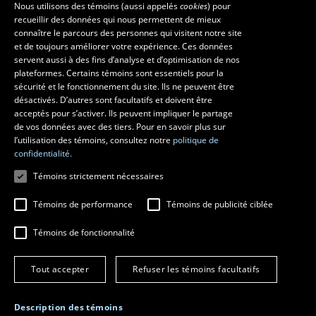
Foire aux questions
Nous utilisons des témoins (aussi appelés
cookies
) pour
recueillir des données qui nous permettent de mieux
FRENCH
connaître le parcours des personnes qui visitent notre site
Ressources
ENGLISH
et de toujours améliorer votre expérience. Ces données
monPortail
servent aussi à des fins d’analyse et d’optimisation de nos
SPANISH
plateformes. Certains témoins sont essentiels pour la
sécurité et le fonctionnement du site. Ils ne peuvent être
MESURES D'URGENCE
désactivés. D’autres sont facultatifs et doivent être
Composer le
418 656-5555
acceptés pour s’activer. Ils peuvent impliquer le partage
de vos données avec des tiers. Pour en savoir plus sur
l’utilisation des témoins, consultez notre
politique de
confidentialité.
Témoins strictement nécessaires
Témoins de performance
Témoins de publicité ciblée
Témoins de fonctionnalité
© 2026 Université Laval
Tous droits réservés
Tout accepter
Refuser les témoins facultatifs
Conditions générales d'utilisation
Fraude en ligne
Confidentialité
Description des témoins
Paramétrer les témoins