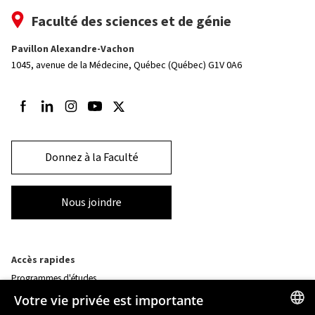
Faculté des sciences et de génie
Pavillon Alexandre-Vachon
1045, avenue de la Médecine,
Québec (Québec) G1V 0A6
Suivez-nous sur Facebook
Suivez-nous sur LinkedIn
Suivez-nous sur Instagram
Suivez-nous sur Youtube
Suivez-nous sur Twitter
Donnez à la Faculté
Nous joindre
Accès rapides
Programmes d'études
Corps professoral
Votre vie privée est importante
Nos départements et école