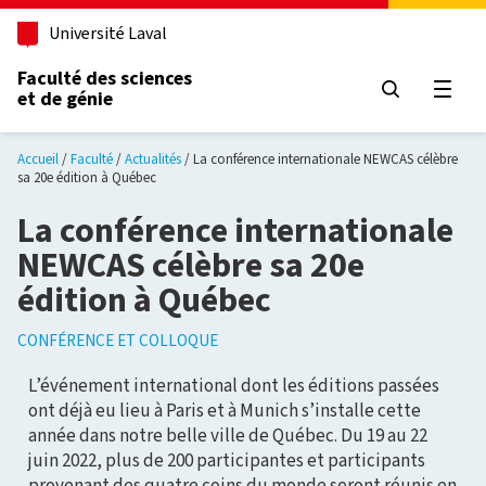
Aller au contenu principal
Université Laval
Faculté des sciences
et de génie
Ouvri
Accueil
Faculté
Actualités
La conférence internationale NEWCAS célèbre
sa 20e édition à Québec
La conférence internationale
NEWCAS célèbre sa 20e
édition à Québec
CONFÉRENCE ET COLLOQUE
L’événement international dont les éditions passées
ont déjà eu lieu à Paris et à Munich s’installe cette
année dans notre belle ville de Québec. Du 19 au 22
juin 2022, plus de 200 participantes et participants
provenant des quatre coins du monde seront réunis en