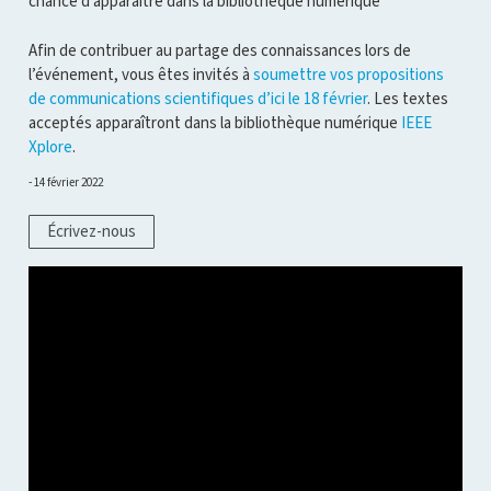
chance d’apparaître dans la bibliothèque numérique
Afin de contribuer au partage des connaissances lors de
l’événement, vous êtes invités à
soumettre vos propositions
de communications scientifiques d’ici le 18 février
. Les textes
acceptés apparaîtront dans la bibliothèque numérique
IEEE
Xplore
.
14 février 2022
Écrivez-nous