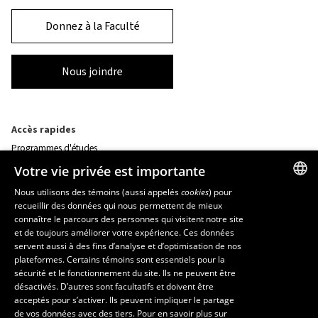
Donnez à la Faculté
Nous joindre
Accès rapides
Programmes d'études
Corps professoral
Votre vie privée est importante
Nos départements et école
Foire aux questions
Nous utilisons des témoins (aussi appelés
cookies
) pour
recueillir des données qui nous permettent de mieux
FRENCH
connaître le parcours des personnes qui visitent notre site
Ressources
ENGLISH
et de toujours améliorer votre expérience. Ces données
monPortail
servent aussi à des fins d’analyse et d’optimisation de nos
SPANISH
plateformes. Certains témoins sont essentiels pour la
sécurité et le fonctionnement du site. Ils ne peuvent être
MESURES D'URGENCE
désactivés. D’autres sont facultatifs et doivent être
Composer le
418 656-5555
acceptés pour s’activer. Ils peuvent impliquer le partage
de vos données avec des tiers. Pour en savoir plus sur