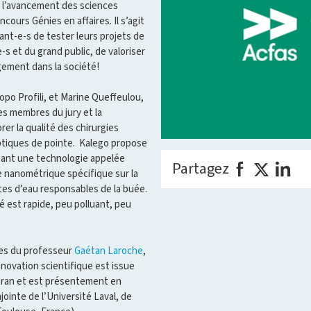
ur l’avancement des sciences
cours Génies en affaires. Il s’agit
ant-e-s de tester leurs projets de
s et du grand public, de valoriser
gement dans la société!
o Profili, et Marine Queffeulou,
es membres du jury et la
er la qualité des chirurgies
optiques de pointe. Kalego propose
isant une technologie appelée
Partagez
che nanométrique spécifique sur la
ttes d’eau responsables de la buée.
 est rapide, peu polluant, peu
ires du professeur
Gaétan Laroche
,
nnovation scientifique est issue
uran et est présentement en
ointe de l’Université Laval, de