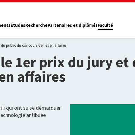
ments
Études
Recherche
Partenaires et diplômés
Faculté
t du public du concours Génies en affaires
e 1er prix du jury et
en affaires
ili qui ont su se démarquer
 technologie antibuée