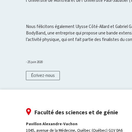
l’Université de Montréal et de l’Université Paul-Sabatier 
Nous félicitons également Ulysse Côté-Allard et Gabriel 
BodyBand, une entreprise qui propose une bande extensi
l’activité physique, qui ont fait partie des finalistes du co
25 juin 2020
Écrivez-nous
Faculté des sciences et de génie
Pavillon Alexandre-Vachon
1045, avenue de la Médecine,
Québec (Québec) G1V 0A6