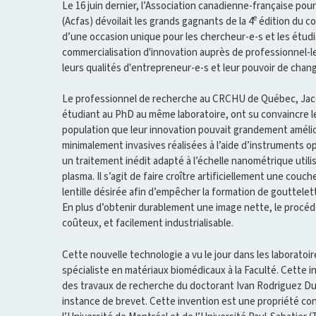
Le 16 juin dernier, l’Association canadienne-française po
e
(Acfas) dévoilait les grands gagnants de la 4
édition du con
d’une occasion unique pour les chercheur-e-s et les étudi
commercialisation d'innovation auprès de professionnel-le-
leurs qualités d'entrepreneur-e-s et leur pouvoir de chan
Le professionnel de recherche au CRCHU de Québec, Jacop
étudiant au PhD au même laboratoire, ont su convaincre l
population que leur innovation pouvait grandement amélior
minimalement invasives réalisées à l’aide d’instruments 
un traitement inédit adapté à l’échelle nanométrique util
plasma. Il s’agit de faire croître artificiellement une cou
lentille désirée afin d’empêcher la formation de gouttele
En plus d’obtenir durablement une image nette, le procédé
coûteux, et facilement industrialisable.
Cette nouvelle technologie a vu le jour dans les laborato
spécialiste en matériaux biomédicaux à la Faculté. Cette i
des travaux de recherche du doctorant Ivan Rodriguez D
instance de brevet. Cette invention est une propriété conj