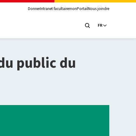
Donner
Intranet facultaire
monPortail
Nous joindre
FR
 du public du