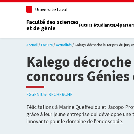
Aller au contenu principal
Université Laval
Faculté des sciences
Futurs étudiants
Départe
et de génie
Accueil
Faculté
Actualités
Kalego décroche le 1er prix du jury e
Kalego décroche l
concours Génies 
EGGENIUS
RECHERCHE
Félicitations à Marine Queffeulou et Jacopo Prof
grâce à leur jeune entreprise qui développe une
innovante pour le domaine de l’endoscopie.