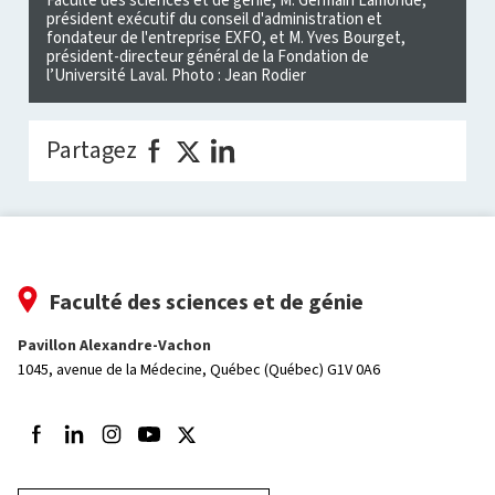
président exécutif du conseil d'administration et
fondateur de l'entreprise EXFO, et M. Yves Bourget,
président-directeur général de la Fondation de
l’Université Laval. Photo : Jean Rodier
Partagez
Faculté des sciences et de génie
Pavillon Alexandre-Vachon
1045, avenue de la Médecine,
Québec (Québec) G1V 0A6
Suivez-nous sur Facebook
Suivez-nous sur LinkedIn
Suivez-nous sur Instagram
Suivez-nous sur Youtube
Suivez-nous sur Twitter