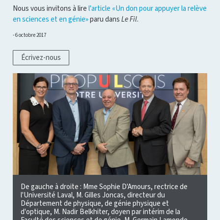
Nous vous invitons à lire
l'article «Un don pour appuyer la relève
en sciences et en génie»
paru dans
Le Fil
.
6 octobre 2017
Écrivez-nous
De gauche à droite : Mme Sophie D'Amours, rectrice de
l'Université Laval, M. Gilles Joncas, directeur du
Département de physique, de génie physique et
d'optique, M. Nadir Belkhiter, doyen par intérim de la
Faculté des sciences et de génie, M. Germain Lamonde,