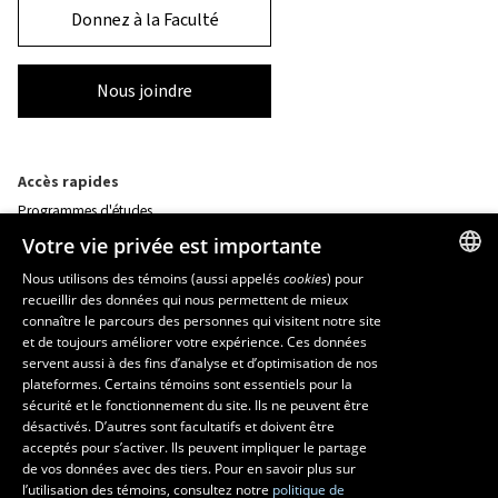
Donnez à la Faculté
Nous joindre
Accès rapides
Programmes d'études
Corps professoral
Votre vie privée est importante
Nos départements et école
Foire aux questions
Nous utilisons des témoins (aussi appelés
cookies
) pour
recueillir des données qui nous permettent de mieux
FRENCH
connaître le parcours des personnes qui visitent notre site
Ressources
ENGLISH
et de toujours améliorer votre expérience. Ces données
monPortail
servent aussi à des fins d’analyse et d’optimisation de nos
SPANISH
plateformes. Certains témoins sont essentiels pour la
sécurité et le fonctionnement du site. Ils ne peuvent être
MESURES D'URGENCE
désactivés. D’autres sont facultatifs et doivent être
Composer le
418 656-5555
acceptés pour s’activer. Ils peuvent impliquer le partage
de vos données avec des tiers. Pour en savoir plus sur
l’utilisation des témoins, consultez notre
politique de