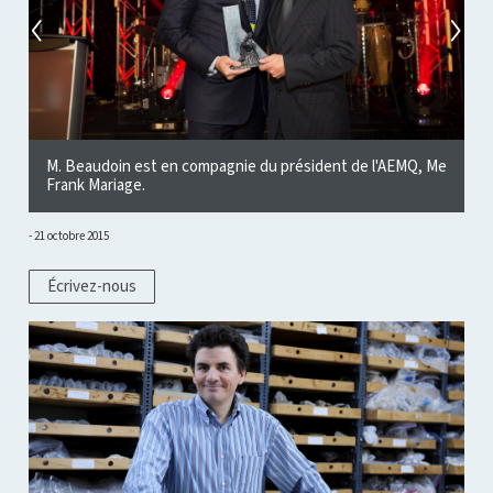
M. Beaudoin est en compagnie du président de l'AEMQ, Me
M
Frank Mariage.
R
21 octobre 2015
Écrivez-nous