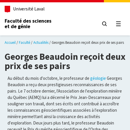
Aller au contenu principal
Université Laval
Faculté des sciences
et de génie
Ouvri
Accueil
Faculté
Actualités
Georges Beaudoin reçoit deux prix de ses pairs
Georges Beaudoin reçoit deux
prix de ses pairs
Au début du mois d'octobre, le professeur de
géologie
Georges
Beaudoin a reçu deux prestigieuses reconnaissances de ses
pairs. Le 7 octobre dernier, l'Association de l'exploration minière
du Québec (AEMQ) lui a décerné le Prix Jean-Descarreaux pour
souligner son travail, dont ses écrits ont contribué à accroître
les connaissances géoscientifiques associées à l'exploration
minière permettant ainsi la croissance des activités
d'exploration. Deux jours plus tard, le professeur Beaudoin
recevait le Prix du mérite géoscientifique de l'Ordre des