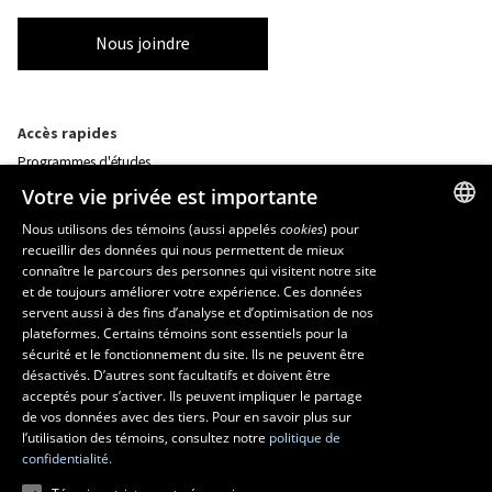
Nous joindre
Accès rapides
Programmes d'études
Corps professoral
Votre vie privée est importante
Nos départements et école
Foire aux questions
Nous utilisons des témoins (aussi appelés
cookies
) pour
recueillir des données qui nous permettent de mieux
FRENCH
connaître le parcours des personnes qui visitent notre site
Ressources
ENGLISH
et de toujours améliorer votre expérience. Ces données
monPortail
servent aussi à des fins d’analyse et d’optimisation de nos
SPANISH
plateformes. Certains témoins sont essentiels pour la
sécurité et le fonctionnement du site. Ils ne peuvent être
MESURES D'URGENCE
désactivés. D’autres sont facultatifs et doivent être
Composer le
418 656-5555
acceptés pour s’activer. Ils peuvent impliquer le partage
de vos données avec des tiers. Pour en savoir plus sur
l’utilisation des témoins, consultez notre
politique de
confidentialité.