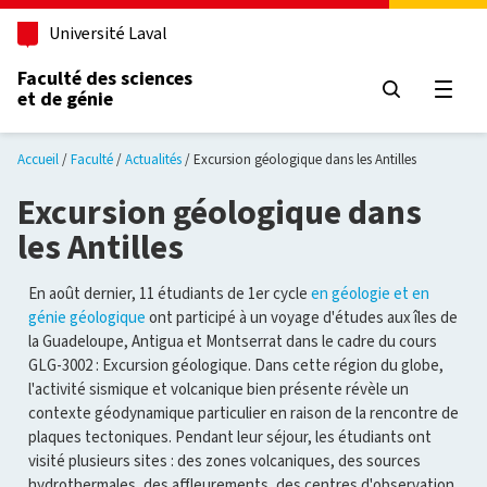
Aller au contenu principal
Université Laval
Faculté des sciences
et de génie
Ouvri
Accueil
Faculté
Actualités
Excursion géologique dans les Antilles
Excursion géologique dans
les Antilles
En août dernier, 11 étudiants de 1er cycle
en géologie et en
génie géologique
ont participé à un voyage d'études aux îles de
la Guadeloupe, Antigua et Montserrat dans le cadre du cours
GLG-3002 : Excursion géologique. Dans cette région du globe,
l'activité sismique et volcanique bien présente révèle un
contexte géodynamique particulier en raison de la rencontre de
plaques tectoniques. Pendant leur séjour, les étudiants ont
visité plusieurs sites : des zones volcaniques, des sources
hydrothermales, des affleurements, des centres d'observation