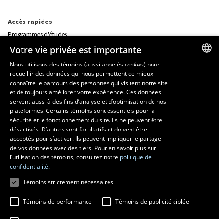
Accès rapides
Programmes d'études
Corps professoral
Votre vie privée est importante
Nos départements et école
Foire aux questions
Nous utilisons des témoins (aussi appelés
cookies
) pour
recueillir des données qui nous permettent de mieux
FRENCH
connaître le parcours des personnes qui visitent notre site
Ressources
ENGLISH
et de toujours améliorer votre expérience. Ces données
monPortail
servent aussi à des fins d’analyse et d’optimisation de nos
SPANISH
plateformes. Certains témoins sont essentiels pour la
sécurité et le fonctionnement du site. Ils ne peuvent être
MESURES D'URGENCE
désactivés. D’autres sont facultatifs et doivent être
Composer le
418 656-5555
acceptés pour s’activer. Ils peuvent impliquer le partage
de vos données avec des tiers. Pour en savoir plus sur
l’utilisation des témoins, consultez notre
politique de
confidentialité.
Témoins strictement nécessaires
Témoins de performance
Témoins de publicité ciblée