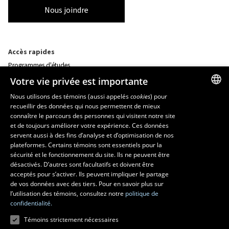
Nous joindre
Accès rapides
Programmes d'études
Corps professoral
Votre vie privée est importante
Nos départements et école
Foire aux questions
Nous utilisons des témoins (aussi appelés
cookies
) pour
recueillir des données qui nous permettent de mieux
FRENCH
connaître le parcours des personnes qui visitent notre site
Ressources
ENGLISH
et de toujours améliorer votre expérience. Ces données
monPortail
servent aussi à des fins d’analyse et d’optimisation de nos
SPANISH
plateformes. Certains témoins sont essentiels pour la
sécurité et le fonctionnement du site. Ils ne peuvent être
MESURES D'URGENCE
désactivés. D’autres sont facultatifs et doivent être
Composer le
418 656-5555
acceptés pour s’activer. Ils peuvent impliquer le partage
de vos données avec des tiers. Pour en savoir plus sur
l’utilisation des témoins, consultez notre
politique de
confidentialité.
Témoins strictement nécessaires