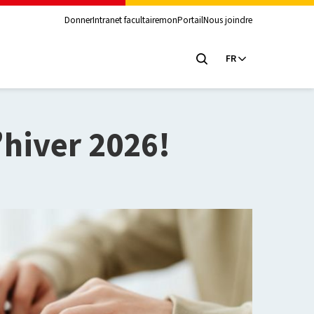
Donner
Intranet facultaire
monPortail
Nous joindre
FR
’hiver 2026!