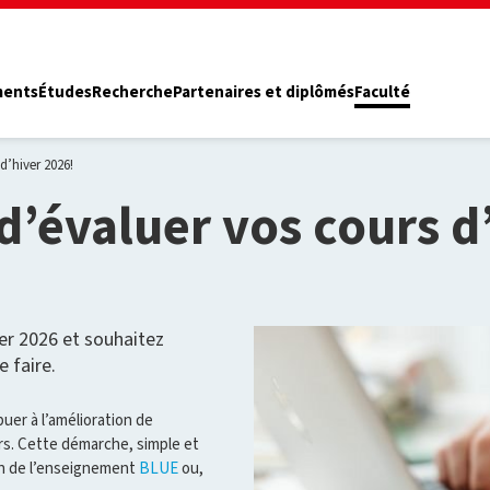
ments
Études
Recherche
Partenaires et diplômés
Faculté
d’hiver 2026!
d’évaluer vos cours d
ver 2026 et souhaitez
 faire.
buer à l’amélioration de
rs. Cette démarche, simple et
ion de l’enseignement
BLUE
ou,