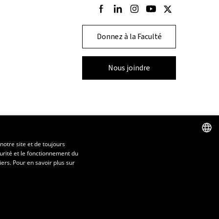
Suivez-nous sur Facebook
Suivez-nous sur LinkedIn
Suivez-nous sur Instagram
Suivez-nous sur Youtu
Suivez-nous sur T
Donnez à la Faculté
Nous joindre
notre site et de toujours
urité et le fonctionnement du
FRENCH
iers. Pour en savoir plus sur
ENGLISH
SPANISH