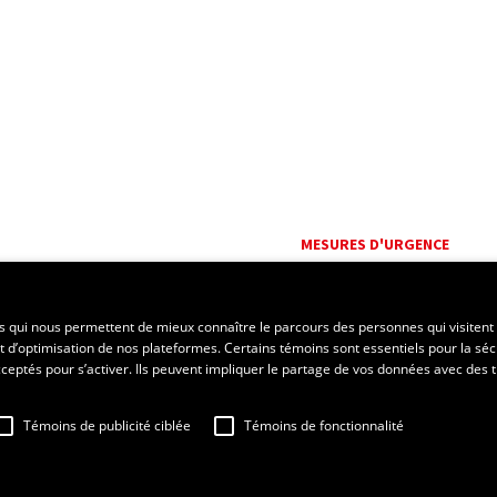
MESURES D'URGENCE
Composer le
418 656-5555
es qui nous permettent de mieux connaître le parcours des personnes qui visitent 
t d’optimisation de nos plateformes. Certains témoins sont essentiels pour la séc
 acceptés pour s’activer. Ils peuvent impliquer le partage de vos données avec des t
Témoins de publicité ciblée
Témoins de fonctionnalité