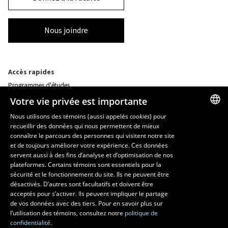
Nous joindre
Accès rapides
Programmes d'études
Corps professoral
Votre vie privée est importante
Nos départements et école
Foire aux questions
Nous utilisons des témoins (aussi appelés
cookies
) pour
recueillir des données qui nous permettent de mieux
FRENCH
connaître le parcours des personnes qui visitent notre site
Ressources
ENGLISH
et de toujours améliorer votre expérience. Ces données
monPortail
servent aussi à des fins d’analyse et d’optimisation de nos
SPANISH
plateformes. Certains témoins sont essentiels pour la
sécurité et le fonctionnement du site. Ils ne peuvent être
MESURES D'URGENCE
désactivés. D’autres sont facultatifs et doivent être
Composer le
418 656-5555
acceptés pour s’activer. Ils peuvent impliquer le partage
de vos données avec des tiers. Pour en savoir plus sur
l’utilisation des témoins, consultez notre
politique de
confidentialité.