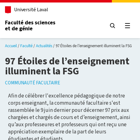
Aller au contenu principal
Université Laval
Faculté des sciences
et de génie
Ouvri
Accueil
Faculté
Actualités
97 Étoiles de l’enseignement illuminent la FSG
97 Étoiles de l’enseignement
illuminent la FSG
COMMUNAUTÉ FACULTAIRE
Afin de célébrer l'excellence pédagogique de notre
corps enseignant, la communauté facultaire s'est
rassemblée le 9 juin dernier pour décerner 97 prix aux
chargées et chargés de cours et d’enseignement, ainsi
qu’aux professeures et professeurs qui ont reçu une
appréciation exemplaire de la part de leurs
étudiantes et étudiants.