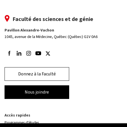
Faculté des sciences et de génie
Pavillon Alexandre-Vachon
1045, avenue de la Médecine,
Québec (Québec) G1V 0A6
Suivez-nous sur Facebook
Suivez-nous sur LinkedIn
Suivez-nous sur Instagram
Suivez-nous sur Youtube
Suivez-nous sur Twitter
Donnez à la Faculté
Nous joindre
Accès rapides
Programmes d'études