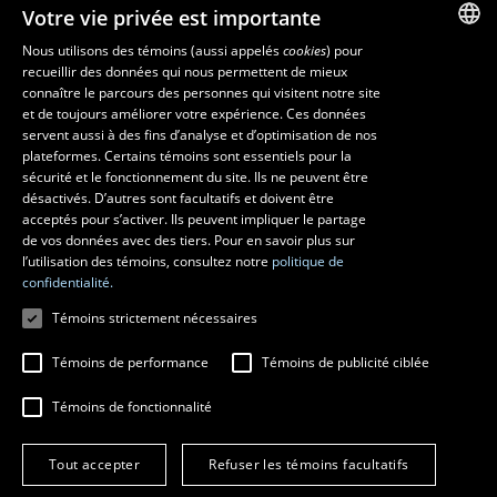
Corps professoral
Votre vie privée est importante
Nos départements et école
Foire aux questions
Nous utilisons des témoins (aussi appelés
cookies
) pour
recueillir des données qui nous permettent de mieux
FRENCH
connaître le parcours des personnes qui visitent notre site
Ressources
ENGLISH
et de toujours améliorer votre expérience. Ces données
monPortail
servent aussi à des fins d’analyse et d’optimisation de nos
SPANISH
plateformes. Certains témoins sont essentiels pour la
sécurité et le fonctionnement du site. Ils ne peuvent être
MESURES D'URGENCE
désactivés. D’autres sont facultatifs et doivent être
Composer le
418 656-5555
acceptés pour s’activer. Ils peuvent impliquer le partage
de vos données avec des tiers. Pour en savoir plus sur
l’utilisation des témoins, consultez notre
politique de
confidentialité.
Témoins strictement nécessaires
Témoins de performance
Témoins de publicité ciblée
Témoins de fonctionnalité
© 2026 Université Laval
Tous droits réservés
Tout accepter
Refuser les témoins facultatifs
Conditions générales d'utilisation
Fraude en ligne