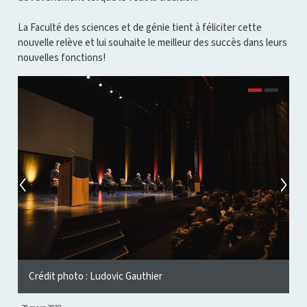
La Faculté des sciences et de génie tient à féliciter cette
nouvelle relève et lui souhaite le meilleur des succès dans leurs
nouvelles fonctions!
Crédit photo : Ludovic Gauthier
C