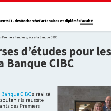
ments
Études
Recherche
Partenaires et diplômés
Faculté
es Premiers Peuples grâce à la Banque CIBC
rses d’études pour le
la Banque CIBC
a
Banque CIBC
a réalisé
outenir la réussite
iants des Premiers