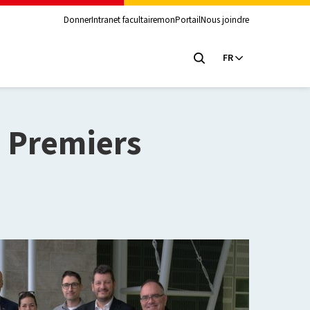
Donner
Intranet facultaire
monPortail
Nous joindre
FR
s Premiers