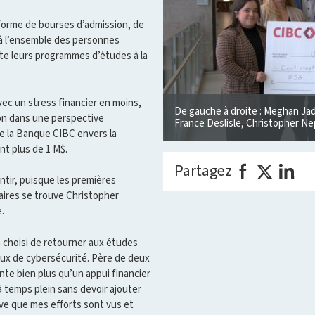
a forme de bourses d’admission, de
 à l’ensemble des personnes
te leurs programmes d’études à la
vec un stress financier en moins,
De gauche à droite : Meghan Ja
ion dans une perspective
France Deslisle, Christopher Ne
de la Banque CIBC envers la
nt plus de 1 M$.
Partagez
ntir, puisque les premières
aires se trouve Christopher
.
a choisi de retourner aux études
eux de cybersécurité. Père de deux
te bien plus qu’un appui financier
à temps plein sans devoir ajouter
euve que mes efforts sont vus et