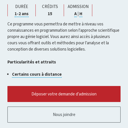
DURÉE
CRÉDITS
ADMISSION
Cliquer
Cliquer
Cliquer
1-2 ans
15
A
|
H
pour
pour
pour
ouvrir
ouvrir
ouvrir
Ce programme vous permettra de mettre à niveau vos
l'infobulle
l'infobulle
l'infobulle
connaissances en programmation selon l'approche scientifique
propre au génie logiciel. Vous aurez ainsi accès à plusieurs
cours vous offrant outils et méthodes pour l'analyse et la
conception de diverses solutions logicielles.
Particularités et attraits
Cliquer
Certains cours à distance
pour
ouvrir
l'infobulle
Déposer votre demande d'admission
Nous joindre