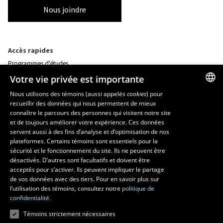
Nous joindre
Accès rapides
Programmes d'études
Corps professoral
Votre vie privée est importante
Nos départements et école
Foire aux questions
Nous utilisons des témoins (aussi appelés
cookies
) pour
recueillir des données qui nous permettent de mieux
FRENCH
connaître le parcours des personnes qui visitent notre site
Ressources
ENGLISH
et de toujours améliorer votre expérience. Ces données
monPortail
servent aussi à des fins d’analyse et d’optimisation de nos
SPANISH
plateformes. Certains témoins sont essentiels pour la
sécurité et le fonctionnement du site. Ils ne peuvent être
MESURES D'URGENCE
désactivés. D’autres sont facultatifs et doivent être
Composer le
418 656-5555
acceptés pour s’activer. Ils peuvent impliquer le partage
de vos données avec des tiers. Pour en savoir plus sur
l’utilisation des témoins, consultez notre
politique de
confidentialité.
Témoins strictement nécessaires