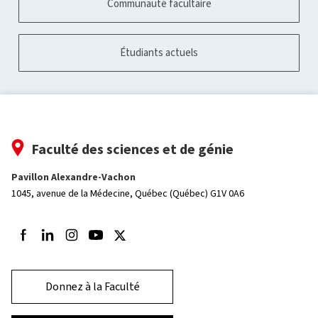
Communauté facultaire
Étudiants actuels
Faculté des sciences et de génie
Pavillon Alexandre-Vachon
1045, avenue de la Médecine,
Québec (Québec) G1V 0A6
Suivez-nous sur Facebook
Suivez-nous sur LinkedIn
Suivez-nous sur Instagram
Suivez-nous sur Youtube
Suivez-nous sur Twitter
Donnez à la Faculté