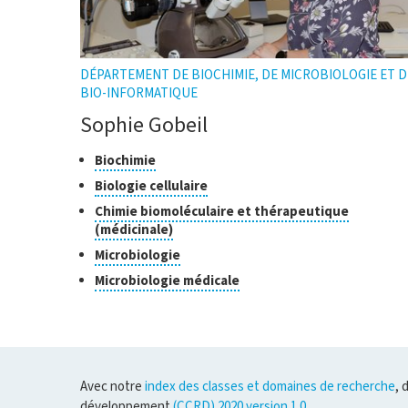
DÉPARTEMENT DE BIOCHIMIE, DE MICROBIOLOGIE ET D
BIO-INFORMATIQUE
Sophie Gobeil
Classes
Cliquer
Biochimie
pour
de
Cliquer
Biologie cellulaire
ouvrir
recherche
pour
Chimie biomoléculaire et thérapeutique
l'infobulle
ouvrir
Cliquer
(médicinale)
l'infobulle
pour
Cliquer
Microbiologie
ouvrir
pour
Cliquer
Microbiologie médicale
l'infobulle
ouvrir
pour
l'infobulle
ouvrir
l'infobulle
Avec notre
index des classes et domaines de recherche
, 
développement
(CCRD) 2020 version 1.0
.