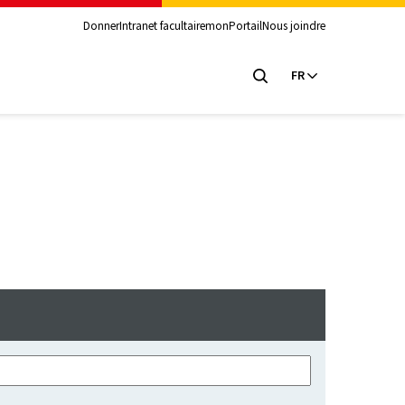
Donner
Intranet facultaire
monPortail
Nous joindre
FR