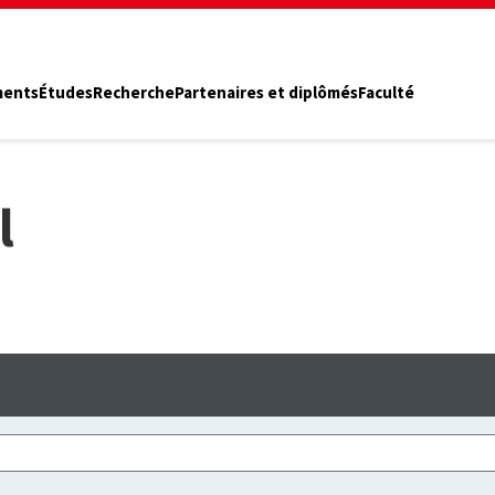
ments
Études
Recherche
Partenaires et diplômés
Faculté
l