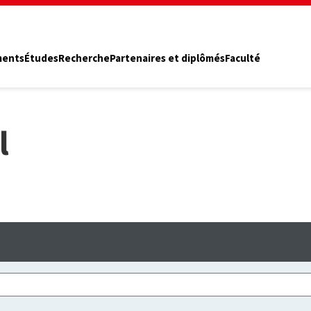
ments
Études
Recherche
Partenaires et diplômés
Faculté
l