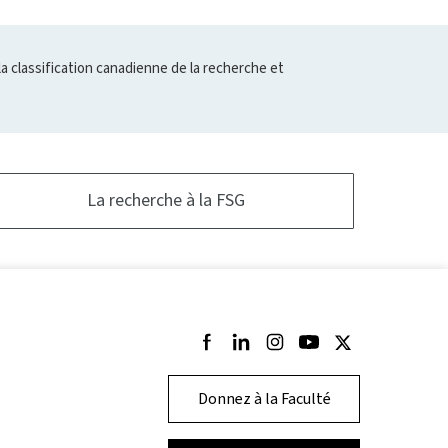
la classification canadienne de la recherche et
La recherche à la FSG
Suivez-nous sur Facebook
Suivez-nous sur LinkedIn
Suivez-nous sur Instagram
Suivez-nous sur Youtu
Suivez-nous sur T
Donnez à la Faculté