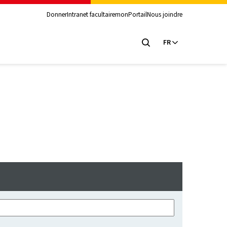
Donner
Intranet facultaire
monPortail
Nous joindre
FR