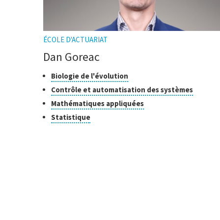
ÉCOLE D'ACTUARIAT
Dan Goreac
Classes
Cliquer
Biologie de l'évolution
pour
de
Cliquer
Contrôle et automatisation des systèmes
ouvrir
recherche
pour
Cliquer
Mathématiques appliquées
l'infobulle
ouvrir
pour
Cliquer
Statistique
l'infobu
ouvrir
pour
l'infobulle
ouvrir
l'infobulle