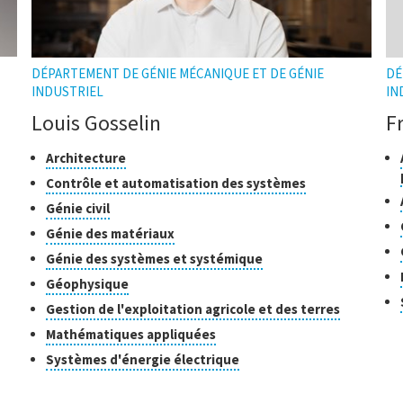
DÉPARTEMENT DE GÉNIE MÉCANIQUE ET DE GÉNIE
DÉ
INDUSTRIEL
IN
Louis Gosselin
F
Classes
Cliquer
Cl
Architecture
pour
de
de
Cliquer
Contrôle et automatisation des systèmes
ouvrir
recherche
re
pour
Cliquer
Génie civil
l'infobulle
lle
ouvrir
pour
Cliquer
Génie des matériaux
l'infobulle
ouvrir
pour
Cliquer
Génie des systèmes et systémique
l'infobulle
ouvrir
pour
Cliquer
Géophysique
l'infobulle
ouvrir
pour
Cliquer
Gestion de l'exploitation agricole et des terres
l'infobulle
ouvrir
pour
Cliquer
Mathématiques appliquées
l'infobulle
ouvrir
pour
Cliquer
Systèmes d'énergie électrique
l'infobull
ouvrir
pour
l'infobulle
ouvrir