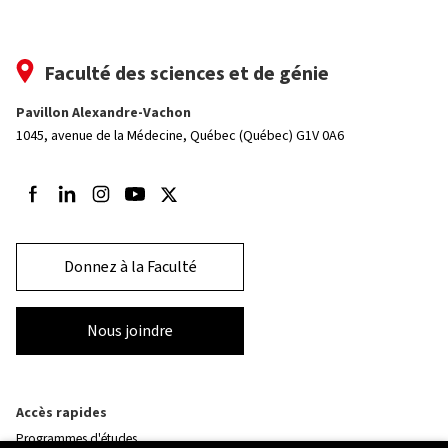
Faculté des sciences et de génie
Pavillon Alexandre-Vachon
1045, avenue de la Médecine,
Québec (Québec) G1V 0A6
Suivez-nous sur Facebook
Suivez-nous sur LinkedIn
Suivez-nous sur Instagram
Suivez-nous sur Youtube
Suivez-nous sur Twitter
Donnez à la Faculté
Nous joindre
Accès rapides
Programmes d'études