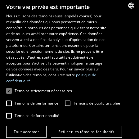
Corps professoral
Votre vie privée est importante
Nos départements et école
Foire aux questions
Nous utilisons des témoins (aussi appelés
cookies
) pour
recueillir des données qui nous permettent de mieux
FRENCH
connaître le parcours des personnes qui visitent notre site
Ressources
ENGLISH
et de toujours améliorer votre expérience. Ces données
monPortail
servent aussi à des fins d’analyse et d’optimisation de nos
SPANISH
plateformes. Certains témoins sont essentiels pour la
sécurité et le fonctionnement du site. Ils ne peuvent être
MESURES D'URGENCE
désactivés. D’autres sont facultatifs et doivent être
Composer le
418 656-5555
acceptés pour s’activer. Ils peuvent impliquer le partage
de vos données avec des tiers. Pour en savoir plus sur
l’utilisation des témoins, consultez notre
politique de
confidentialité.
Témoins strictement nécessaires
Témoins de performance
Témoins de publicité ciblée
Témoins de fonctionnalité
© 2026 Université Laval
Tous droits réservés
Tout accepter
Refuser les témoins facultatifs
Conditions générales d'utilisation
Fraude en ligne