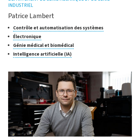
INDUSTRIEL
Patrice Lambert
Classes
Cliquer
Contrôle et automatisation des systèmes
pour
de
Cliquer
Électronique
ouvrir
recherche
pour
Cliquer
Génie médical et biomédical
l'infobulle
ouvrir
pour
Cliquer
Intelligence artificielle (IA)
l'infobulle
ouvrir
pour
l'infobulle
ouvrir
l'infobulle