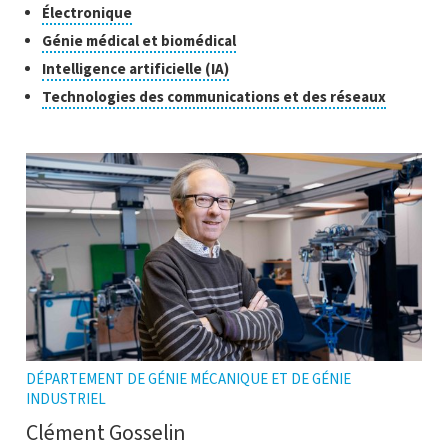
recherche
pour
Cliquer
Électronique
l'infobulle
ouvrir
pour
Cliquer
Génie médical et biomédical
l'infobulle
ouvrir
pour
Cliquer
Intelligence artificielle (IA)
l'infobulle
ouvrir
pour
Cliquer
Technologies des communications et des réseaux
l'infobulle
ouvrir
pour
l'infobulle
ouvrir
l'infobul
DÉPARTEMENT DE GÉNIE MÉCANIQUE ET DE GÉNIE
INDUSTRIEL
Clément Gosselin