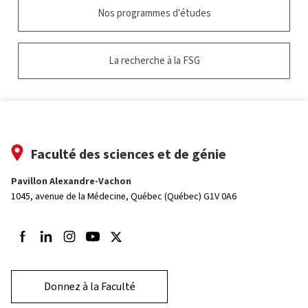
Nos programmes d'études
La recherche à la FSG
Faculté des sciences et de génie
Pavillon Alexandre-Vachon
1045, avenue de la Médecine,
Québec (Québec) G1V 0A6
Suivez-nous sur Facebook
Suivez-nous sur LinkedIn
Suivez-nous sur Instagram
Suivez-nous sur Youtube
Suivez-nous sur Twitter
Donnez à la Faculté