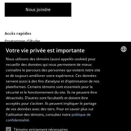
Nous joindre
Accès rapides
Programmes d'études
Corps professoral
Votre vie privée est importante
Nos départements et école
Foire aux questions
Nous utilisons des témoins (aussi appelés
cookies
) pour
recueillir des données qui nous permettent de mieux
FRENCH
connaître le parcours des personnes qui visitent notre site
Ressources
ENGLISH
et de toujours améliorer votre expérience. Ces données
monPortail
servent aussi à des fins d’analyse et d’optimisation de nos
SPANISH
plateformes. Certains témoins sont essentiels pour la
sécurité et le fonctionnement du site. Ils ne peuvent être
MESURES D'URGENCE
désactivés. D’autres sont facultatifs et doivent être
Composer le
418 656-5555
acceptés pour s’activer. Ils peuvent impliquer le partage
de vos données avec des tiers. Pour en savoir plus sur
l’utilisation des témoins, consultez notre
politique de
confidentialité.
Témoins strictement nécessaires