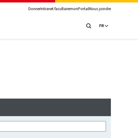
Donner
Intranet facultaire
monPortail
Nous joindre
FR