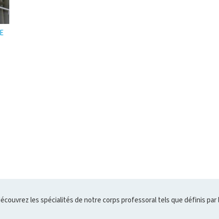
E
Cliquer
pour
uvrir
'infobulle
découvrez les spécialités de notre corps professoral tels que définis par 