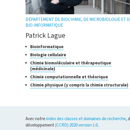
DÉPARTEMENT DE BIOCHIMIE, DE MICROBIOLOGIE ET D
BIO-INFORMATIQUE
Patrick Lague
Classes
Cliquer
Bioinformatique
pour
de
Cliquer
Biologie cellulaire
ouvrir
recherche
pour
Chimie biomoléculaire et thérapeutique
l'infobulle
ouvrir
Cliquer
(médicinale)
l'infobulle
pour
Cliquer
Chimie computationnelle et théorique
ouvrir
pour
Chimie physique (y compris la chimie structurale)
l'infobulle
ouvrir
l'infobulle
o
l
Avec notre
index des classes et domaines de recherche
, 
développement
(CCRD) 2020 version 1.0
.