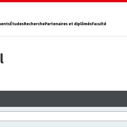
ments
Études
Recherche
Partenaires et diplômés
Faculté
l