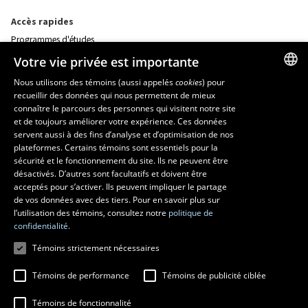
Accès rapides
Programmes d'études
Corps professoral
Votre vie privée est importante
Nos départements et école
Foire aux questions
Nous utilisons des témoins (aussi appelés
cookies
) pour
recueillir des données qui nous permettent de mieux
FRENCH
connaître le parcours des personnes qui visitent notre site
Ressources
ENGLISH
et de toujours améliorer votre expérience. Ces données
monPortail
servent aussi à des fins d’analyse et d’optimisation de nos
SPANISH
plateformes. Certains témoins sont essentiels pour la
sécurité et le fonctionnement du site. Ils ne peuvent être
MESURES D'URGENCE
désactivés. D’autres sont facultatifs et doivent être
Composer le
418 656-5555
acceptés pour s’activer. Ils peuvent impliquer le partage
de vos données avec des tiers. Pour en savoir plus sur
l’utilisation des témoins, consultez notre
politique de
confidentialité.
Témoins strictement nécessaires
Témoins de performance
Témoins de publicité ciblée
Témoins de fonctionnalité