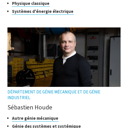
pour
Cliquer
Physique classique
l'infobulle
ouvrir
pour
Cliquer
Systèmes d'énergie électrique
l'infobulle
ouvrir
pour
l'infobulle
ouvrir
l'infobulle
DÉPARTEMENT DE GÉNIE MÉCANIQUE ET DE GÉNIE
INDUSTRIEL
Sébastien Houde
Classes
Cliquer
Autre génie mécanique
pour
de
Cliquer
Génie des systèmes et systémique