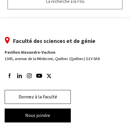
La recherche à la FSG
Faculté des sciences et de génie
Pavillon Alexandre-Vachon
1045, avenue de la Médecine,
Québec (Québec) G1V 0A6
Suivez-nous sur Facebook
Suivez-nous sur LinkedIn
Suivez-nous sur Instagram
Suivez-nous sur Youtube
Suivez-nous sur Twitter
Donnez à la Faculté
Nous joindre