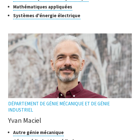
ouvrir
recherche
pour
Cliquer
Mathématiques appliquées
l'infobulle
ouvrir
pour
Cliquer
Systèmes d'énergie électrique
l'infobulle
ouvrir
pour
l'infobulle
ouvrir
l'infobulle
DÉPARTEMENT DE GÉNIE MÉCANIQUE ET DE GÉNIE
INDUSTRIEL
Yvan Maciel
Classes
Cliquer
Autre génie mécanique
pour
de