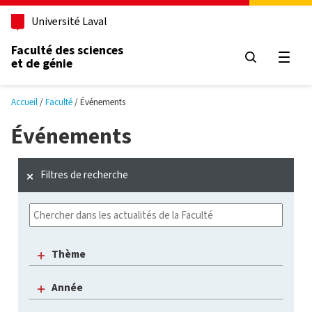
Aller au contenu principal
Université Laval
Faculté des sciences
et de génie
Ouvri
Accueil
Faculté
Événements
Événements
Filtres de recherche
Thème
Année