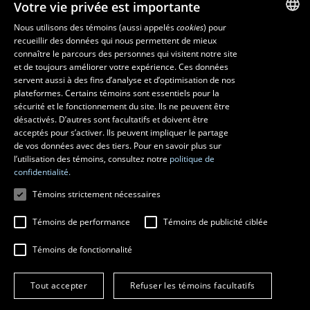
Votre vie privée est importante
Nos départements et école
Foire aux questions
Nous utilisons des témoins (aussi appelés
cookies
) pour
recueillir des données qui nous permettent de mieux
FRENCH
connaître le parcours des personnes qui visitent notre site
Ressources
ENGLISH
et de toujours améliorer votre expérience. Ces données
monPortail
servent aussi à des fins d’analyse et d’optimisation de nos
SPANISH
plateformes. Certains témoins sont essentiels pour la
sécurité et le fonctionnement du site. Ils ne peuvent être
MESURES D'URGENCE
désactivés. D’autres sont facultatifs et doivent être
Composer le
418 656-5555
acceptés pour s’activer. Ils peuvent impliquer le partage
de vos données avec des tiers. Pour en savoir plus sur
l’utilisation des témoins, consultez notre
politique de
confidentialité.
Témoins strictement nécessaires
Témoins de performance
Témoins de publicité ciblée
Témoins de fonctionnalité
© 2026 Université Laval
Tous droits réservés
Tout accepter
Refuser les témoins facultatifs
Conditions générales d'utilisation
Fraude en ligne