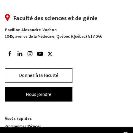
Faculté des sciences et de génie
Pavillon Alexandre-Vachon
1045, avenue de la Médecine,
Québec (Québec) G1V 0A6
Suivez-nous sur Facebook
Suivez-nous sur LinkedIn
Suivez-nous sur Instagram
Suivez-nous sur Youtube
Suivez-nous sur Twitter
Donnez à la Faculté
Nous joindre
Accès rapides
Programmes d'études
Corps professoral