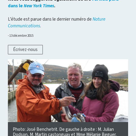
dans le
New York Times
.
L’étude est parue dans le dernier numéro de
Nature
Communications
.
13 décembre 2015
Écrivez-nous
Photo: José Benchetrit. De gauche à droite : M. Julian
Dodson, M. Martin castonguay et Mme Mélanie Beguer.