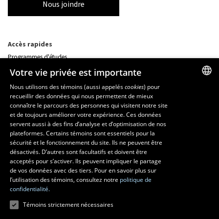
Nous joindre
Accès rapides
Programmes d'études
Corps professoral
Votre vie privée est importante
Nos départements et école
Foire aux questions
Nous utilisons des témoins (aussi appelés
cookies
) pour
recueillir des données qui nous permettent de mieux
FRENCH
connaître le parcours des personnes qui visitent notre site
Ressources
ENGLISH
et de toujours améliorer votre expérience. Ces données
monPortail
servent aussi à des fins d’analyse et d’optimisation de nos
SPANISH
plateformes. Certains témoins sont essentiels pour la
sécurité et le fonctionnement du site. Ils ne peuvent être
MESURES D'URGENCE
désactivés. D’autres sont facultatifs et doivent être
Composer le
418 656-5555
acceptés pour s’activer. Ils peuvent impliquer le partage
de vos données avec des tiers. Pour en savoir plus sur
l’utilisation des témoins, consultez notre
politique de
confidentialité.
Témoins strictement nécessaires