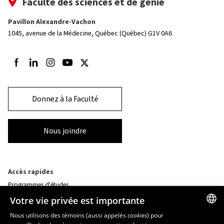
Faculté des sciences et de génie
Pavillon Alexandre-Vachon
1045, avenue de la Médecine,
Québec (Québec) G1V 0A6
Suivez-nous sur Facebook
Suivez-nous sur LinkedIn
Suivez-nous sur Instagram
Suivez-nous sur Youtube
Suivez-nous sur Twitter
Donnez à la Faculté
Nous joindre
Accès rapides
Programmes d'études
Corps professoral
Votre vie privée est importante
Nos départements et école
Foire aux questions
Nous utilisons des témoins (aussi appelés
cookies
) pour