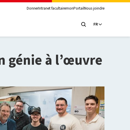
Donner
Intranet facultaire
monPortail
Nous joindre
FR
 génie à l’œuvre