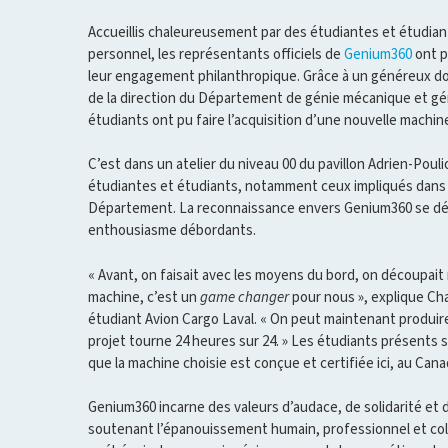
Accueillis chaleureusement par des étudiantes et étudia
personnel, les représentants officiels de
Genium360
ont p
leur engagement philanthropique. Grâce à un généreux don
de la direction du Département de génie mécanique et géni
étudiants ont pu faire l’acquisition d’une nouvelle mach
C’est dans un atelier du niveau 00 du pavillon Adrien-Pouli
étudiantes et étudiants, notamment ceux impliqués dans l
Département. La reconnaissance envers Genium360 se dém
enthousiasme débordants.
« Avant, on faisait avec les moyens du bord, on découpait 
machine, c’est un
game changer
pour nous », explique Cha
étudiant Avion Cargo Laval. « On peut maintenant produir
projet tourne 24 heures sur 24. » Les étudiants présents 
que la machine choisie est conçue et certifiée ici, au Cana
Genium360 incarne des valeurs d’audace, de solidarité e
soutenant l’épanouissement humain, professionnel et col