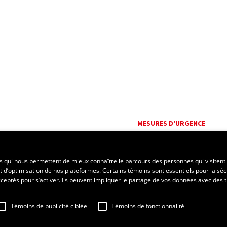
MESURES D'URGENCE
Composer le
418 656-5555
es qui nous permettent de mieux connaître le parcours des personnes qui visitent 
t d’optimisation de nos plateformes. Certains témoins sont essentiels pour la séc
 acceptés pour s’activer. Ils peuvent impliquer le partage de vos données avec des t
Témoins de publicité ciblée
Témoins de fonctionnalité