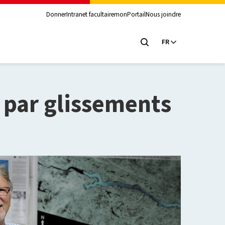
Donner
Intranet facultaire
monPortail
Nous joindre
FR
 par glissements