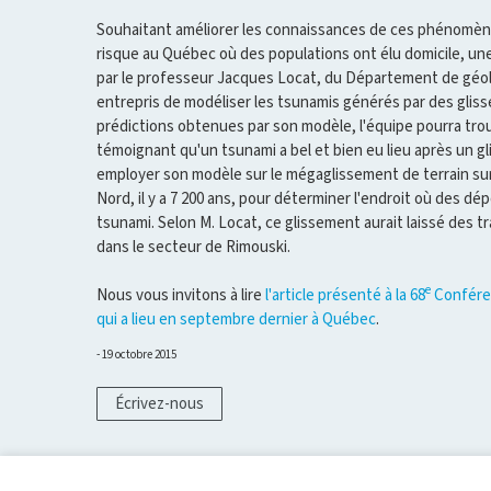
Souhaitant améliorer les connaissances de ces phénomènes
risque au Québec où des populations ont élu domicile, un
par le professeur Jacques Locat, du Département de géol
entrepris de modéliser les tsunamis générés par des gliss
prédictions obtenues par son modèle, l'équipe pourra tro
témoignant qu'un tsunami a bel et bien eu lieu après un gli
employer son modèle sur le mégaglissement de terrain sur
Nord, il y a 7 200 ans, pour déterminer l'endroit où des dé
tsunami. Selon M. Locat, ce glissement aurait laissé des tr
dans le secteur de Rimouski.
e
Nous vous invitons à lire
l'article présenté à la 68
Confére
qui a lieu en septembre dernier à Québec
.
19 octobre 2015
Écrivez-nous