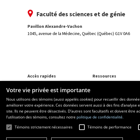
Faculté des sciences et de génie
Pavillon Alexandre-Vachon
1045, avenue de la Médecine,
Québec (Québec) G1V 0A6
Accès rapides
Ressources
Programmes d'études
monPortail
Votre vie privée est importante
Corps professoral
Nos départements et école
Nous utilisons des témoins (aussi appelés
cookies
) pour recueillir des donné
Foire aux questions
améliorer votre expérience. Ces données servent aussi à des fins d’analyse e
site. Ils ne peuvent être désactivés. D’autres sont facultatifs et doivent être
l’utilisation des témoins, consultez notre
politique de confidentialité.
Témoins strictement nécessaires
Témoins de performance