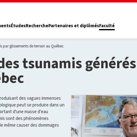
ments
Études
Recherche
Partenaires et diplômés
Faculté
s par glissements de terrain au Québec
des tsunamis générés
ébec
 produisant des vagues immenses
ologique peut se produire dans un
mportant d'une masse d'eau
namis sont des phénomènes
t de même causer des dommages