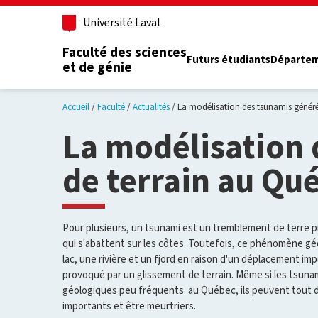
Aller au contenu principal
Université Laval
Faculté des sciences
Futurs étudiants
Départe
et de génie
Accueil
Faculté
Actualités
La modélisation des tsunamis généré
La modélisation 
de terrain au Qu
Pour plusieurs, un tsunami est un tremblement de terre
qui s'abattent sur les côtes. Toutefois, ce phénomène gé
lac, une rivière et un fjord en raison d'un déplacement i
provoqué par un glissement de terrain. Même si les tsu
géologiques peu fréquents au Québec, ils peuvent tou
importants et être meurtriers.