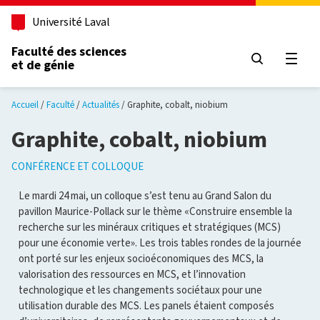
Aller au contenu principal
Université Laval
Faculté des sciences
et de génie
Ouvri
Accueil
Faculté
Actualités
Graphite, cobalt, niobium
Graphite, cobalt, niobium
CONFÉRENCE ET COLLOQUE
Le mardi 24 mai, un colloque s’est tenu au Grand Salon du
pavillon Maurice-Pollack sur le thème «Construire ensemble la
recherche sur les minéraux critiques et stratégiques (MCS)
pour une économie verte». Les trois tables rondes de la journée
ont porté sur les enjeux socioéconomiques des MCS, la
valorisation des ressources en MCS, et l’innovation
technologique et les changements sociétaux pour une
utilisation durable des MCS. Les panels étaient composés