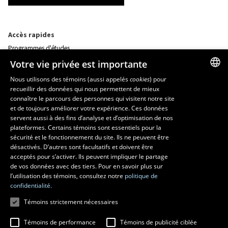
Accès rapides
Programmes d'études
Corps professoral
Votre vie privée est importante
Nos départements et école
Foire aux questions
Nous utilisons des témoins (aussi appelés
cookies
) pour
recueillir des données qui nous permettent de mieux
FRENCH
connaître le parcours des personnes qui visitent notre site
Ressources
ENGLISH
et de toujours améliorer votre expérience. Ces données
monPortail
servent aussi à des fins d’analyse et d’optimisation de nos
SPANISH
plateformes. Certains témoins sont essentiels pour la
sécurité et le fonctionnement du site. Ils ne peuvent être
MESURES D'URGENCE
désactivés. D’autres sont facultatifs et doivent être
Composer le
418 656-5555
acceptés pour s’activer. Ils peuvent impliquer le partage
de vos données avec des tiers. Pour en savoir plus sur
l’utilisation des témoins, consultez notre
politique de
confidentialité.
Témoins strictement nécessaires
Témoins de performance
Témoins de publicité ciblée