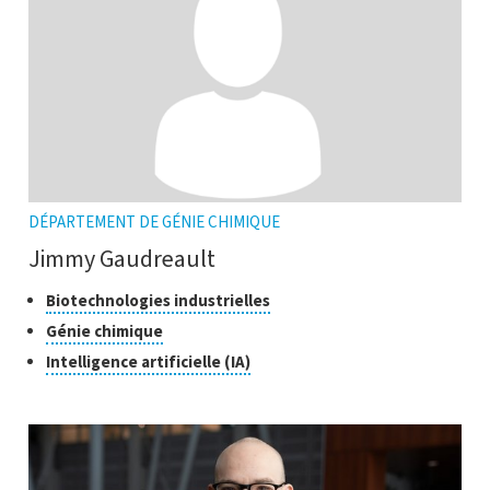
DÉPARTEMENT DE GÉNIE CHIMIQUE
Jimmy Gaudreault
Classes
Cliquer
Biotechnologies industrielles
pour
de
Cliquer
Génie chimique
ouvrir
recherche
pour
Cliquer
Intelligence artificielle (IA)
l'infobulle
ouvrir
pour
l'infobulle
ouvrir
l'infobulle