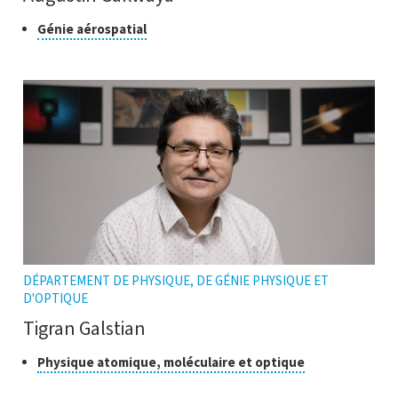
Classe
Cliquer
Génie aérospatial
pour
de
ouvrir
recherche
l'infobulle
DÉPARTEMENT DE PHYSIQUE, DE GÉNIE PHYSIQUE ET
D'OPTIQUE
Tigran Galstian
Classe
Cliquer
Physique atomique, moléculaire et optique
pour
de
ouvrir