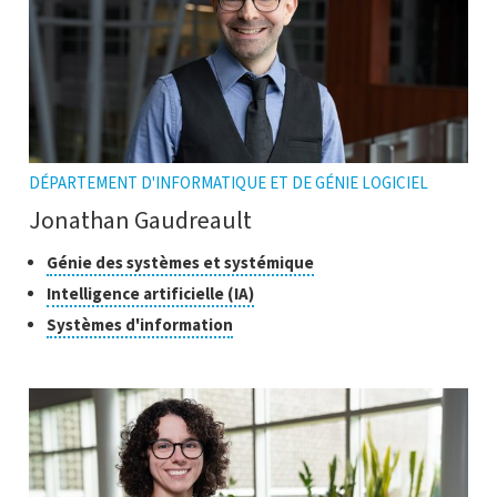
DÉPARTEMENT D'INFORMATIQUE ET DE GÉNIE LOGICIEL
Jonathan Gaudreault
Classes
Cliquer
Génie des systèmes et systémique
pour
de
Cliquer
Intelligence artificielle (IA)
ouvrir
recherche
pour
Cliquer
Systèmes d'information
l'infobulle
ouvrir
pour
l'infobulle
ouvrir
l'infobulle