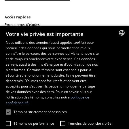
Accès rapides
Programmes d'études
Corps professoral
Votre vie privée est importante
Nos départements et école
Foire aux questions
Nous utilisons des témoins (aussi appelés
cookies
) pour
recueillir des données qui nous permettent de mieux
FRENCH
connaître le parcours des personnes qui visitent notre site
Ressources
ENGLISH
et de toujours améliorer votre expérience. Ces données
monPortail
servent aussi à des fins d’analyse et d’optimisation de nos
SPANISH
plateformes. Certains témoins sont essentiels pour la
sécurité et le fonctionnement du site. Ils ne peuvent être
MESURES D'URGENCE
désactivés. D’autres sont facultatifs et doivent être
Composer le
418 656-5555
acceptés pour s’activer. Ils peuvent impliquer le partage
de vos données avec des tiers. Pour en savoir plus sur
l’utilisation des témoins, consultez notre
politique de
confidentialité.
Témoins strictement nécessaires
Témoins de performance
Témoins de publicité ciblée