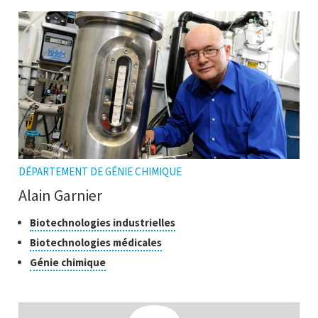
recherche
l'infobulle
DÉPARTEMENT DE GÉNIE CHIMIQUE
Alain Garnier
Classes
Cliquer
Biotechnologies industrielles
pour
de
Cliquer
Biotechnologies médicales
ouvrir
recherche
pour
Cliquer
Génie chimique
l'infobulle
ouvrir
pour
l'infobulle
ouvrir
l'infobulle