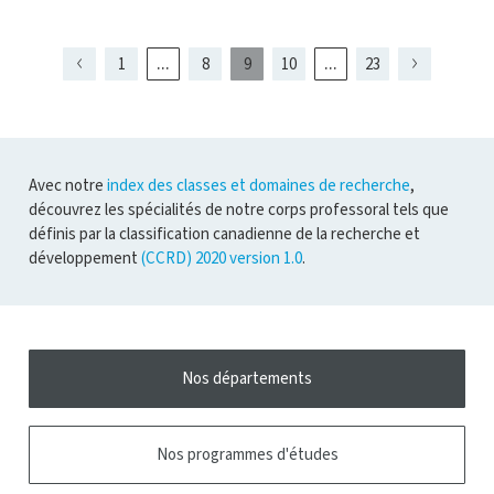
ouvrir
l'infobulle
...
...
1
8
9
10
23
Page
Page
Page
Page
Page
Page
présentement
Page
Page
Page
7
11
8
10
affichée
Avec notre
index des classes et domaines de recherche
,
découvrez les spécialités de notre corps professoral tels que
définis par la classification canadienne de la recherche et
développement
(CCRD) 2020 version 1.0
.
Nos départements
Nos programmes d'études