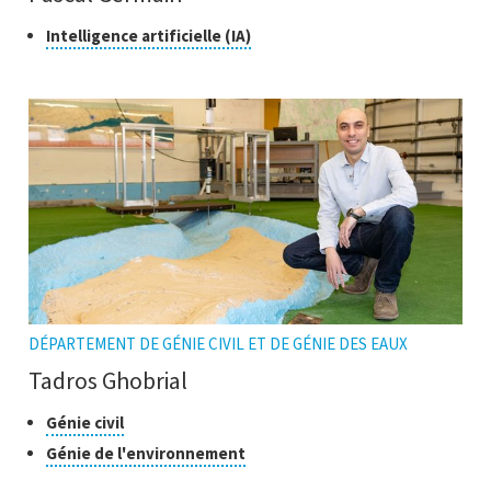
Classe
Cliquer
Intelligence artificielle (IA)
pour
de
ouvrir
recherche
l'infobulle
DÉPARTEMENT DE GÉNIE CIVIL ET DE GÉNIE DES EAUX
Tadros Ghobrial
Classes
Cliquer
Génie civil
pour
de
Cliquer
Génie de l'environnement
ouvrir
recherche
pour
l'infobulle