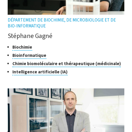
DÉPARTEMENT DE BIOCHIMIE, DE MICROBIOLOGIE ET DE
BIO-INFORMATIQUE
Stéphane Gagné
Classes
Cliquer
Biochimie
pour
de
Cliquer
Bioinformatique
ouvrir
recherche
pour
Cliqu
Chimie biomoléculaire et thérapeutique (médicinale)
l'infobulle
ouvrir
pour
Cliquer
Intelligence artificielle (IA)
l'infobulle
ouvri
pour
l'inf
ouvrir
l'infobulle