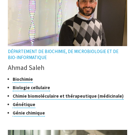
DÉPARTEMENT DE BIOCHIMIE, DE MICROBIOLOGIE ET DE
BIO-INFORMATIQUE
Ahmad Saleh
Classes
Cliquer
Biochimie
pour
de
Cliquer
Biologie cellulaire
ouvrir
recherche
pour
Cliqu
Chimie biomoléculaire et thérapeutique (médicinale)
l'infobulle
ouvrir
pour
Cliquer
Génétique
l'infobulle
ouvri
pour
Cliquer
Génie chimique
l'inf
ouvrir
pour
l'infobulle
ouvrir
l'infobulle