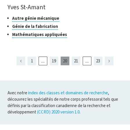
Yves St-Amant
Classes
Cliquer
Autre génie mécanique
pour
de
Cliquer
Génie de la fabrication
ouvrir
recherche
pour
Cliquer
Mathématiques appliquées
l'infobulle
ouvrir
pour
l'infobulle
ouvrir
l'infobulle
...
...
1
19
20
21
23
Page
Page
Page
Page
Page
Page
présentement
Page
Page
Page
18
22
19
21
affichée
Avec notre
index des classes et domaines de recherche
,
découvrez les spécialités de notre corps professoral tels que
définis par la classification canadienne de la recherche et
développement
(CCRD) 2020 version 1.0
.