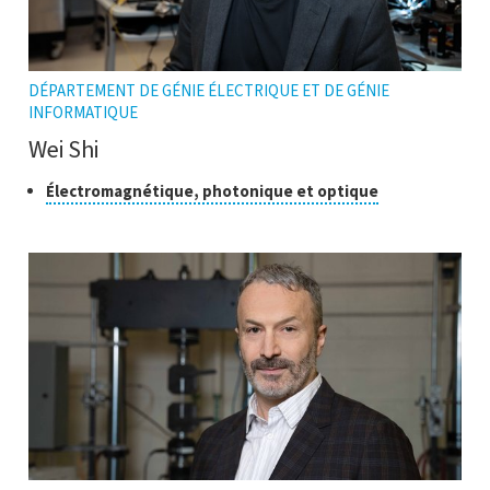
DÉPARTEMENT DE GÉNIE ÉLECTRIQUE ET DE GÉNIE
INFORMATIQUE
Wei Shi
Classe
Cliquer
Électromagnétique, photonique et optique
pour
de
ouvrir
recherche
l'infobulle