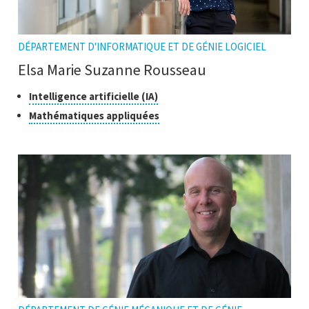
DÉPARTEMENT D'INFORMATIQUE ET DE GÉNIE LOGICIEL
Elsa Marie Suzanne Rousseau
Classes
Cliquer
Intelligence artificielle (IA)
pour
de
Cliquer
Mathématiques appliquées
ouvrir
recherche
pour
l'infobulle
ouvrir
l'infobulle