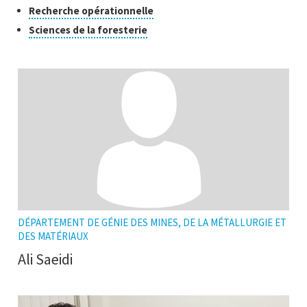
pour
Cliquer
Recherche opérationnelle
l'infobulle
ouvrir
pour
Cliquer
Sciences de la foresterie
l'infobulle
ouvrir
pour
l'infobulle
ouvrir
l'infobulle
DÉPARTEMENT DE GÉNIE DES MINES, DE LA MÉTALLURGIE ET
DES MATÉRIAUX
Ali Saeidi