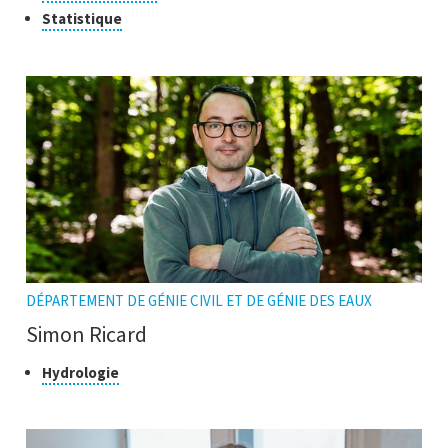
pour
de
Cliquer
Statistique
ouvrir
recherche
pour
l'infobulle
ouvrir
l'infobulle
DÉPARTEMENT DE GÉNIE CIVIL ET DE GÉNIE DES EAUX
Simon Ricard
Classe
Cliquer
Hydrologie
pour
de
ouvrir
recherche
l'infobulle