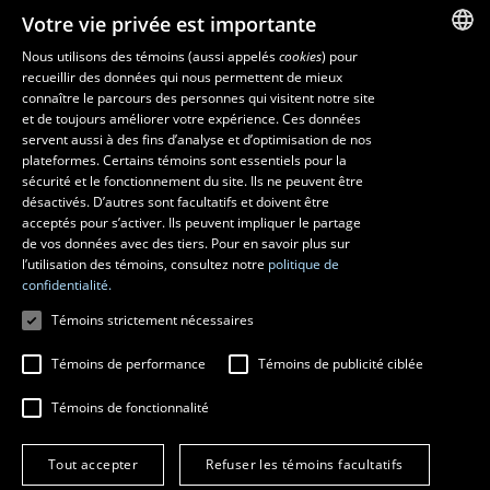
Corps professoral
Votre vie privée est importante
Nos départements et école
Foire aux questions
Nous utilisons des témoins (aussi appelés
cookies
) pour
recueillir des données qui nous permettent de mieux
FRENCH
connaître le parcours des personnes qui visitent notre site
Ressources
ENGLISH
et de toujours améliorer votre expérience. Ces données
monPortail
servent aussi à des fins d’analyse et d’optimisation de nos
SPANISH
plateformes. Certains témoins sont essentiels pour la
sécurité et le fonctionnement du site. Ils ne peuvent être
MESURES D'URGENCE
désactivés. D’autres sont facultatifs et doivent être
Composer le
418 656-5555
acceptés pour s’activer. Ils peuvent impliquer le partage
de vos données avec des tiers. Pour en savoir plus sur
l’utilisation des témoins, consultez notre
politique de
confidentialité.
Témoins strictement nécessaires
Témoins de performance
Témoins de publicité ciblée
Témoins de fonctionnalité
© 2026 Université Laval
Tous droits réservés
Tout accepter
Refuser les témoins facultatifs
Conditions générales d'utilisation