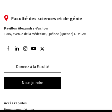
Faculté des sciences et de génie
Pavillon Alexandre-Vachon
1045, avenue de la Médecine,
Québec (Québec) G1V 0A6
Suivez-nous sur Facebook
Suivez-nous sur LinkedIn
Suivez-nous sur Instagram
Suivez-nous sur Youtube
Suivez-nous sur Twitter
Donnez à la Faculté
Nous joindre
Accès rapides
Programmes d'études