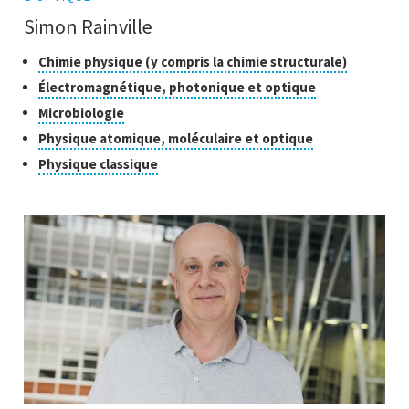
Simon Rainville
Classes
Cliquer
Chimie physique (y compris la chimie structurale)
pour
de
Cliquer
Électromagnétique, photonique et optique
ouvrir
recherche
pour
Cliquer
Microbiologie
l'infobull
ouvrir
pour
Cliquer
Physique atomique, moléculaire et optique
l'infobulle
ouvrir
pour
Cliquer
Physique classique
l'infobulle
ouvrir
pour
l'infobulle
ouvrir
l'infobulle