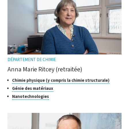
DÉPARTEMENT DE CHIMIE
Anna Marie Ritcey (retraitée)
Classes
Cliquer
Chimie physique (y compris la chimie structurale)
pour
de
Cliquer
Génie des matériaux
ouvrir
recherche
pour
Cliquer
Nanotechnologies
l'infobull
ouvrir
pour
l'infobulle
ouvrir
l'infobulle