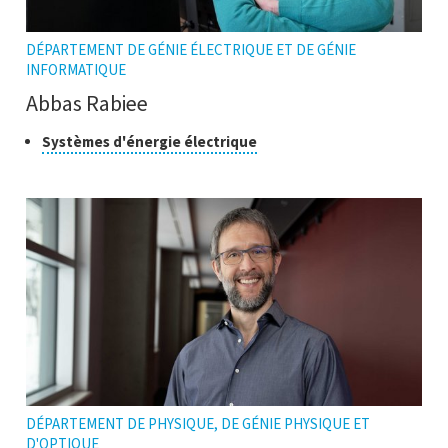
DÉPARTEMENT DE GÉNIE ÉLECTRIQUE ET DE GÉNIE
INFORMATIQUE
Abbas Rabiee
Classe
Cliquer
Systèmes d'énergie électrique
pour
de
ouvrir
recherche
l'infobulle
DÉPARTEMENT DE PHYSIQUE, DE GÉNIE PHYSIQUE ET
D'OPTIQUE