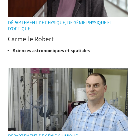
DÉPARTEMENT DE PHYSIQUE, DE GÉNIE PHYSIQUE ET
D'OPTIQUE
Carmelle Robert
Classe
Cliquer
Sciences astronomiques et spatiales
pour
de
ouvrir
recherche
l'infobulle