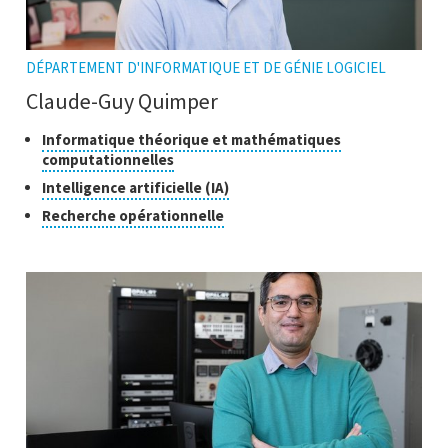
DÉPARTEMENT D'INFORMATIQUE ET DE GÉNIE LOGICIEL
Claude-Guy Quimper
Classes
Informatique théorique et mathématiques
Cliquer
computationnelles
de
pour
recherche
Cliquer
Intelligence artificielle (IA)
ouvrir
pour
Cliquer
Recherche opérationnelle
l'infobulle
ouvrir
pour
l'infobulle
ouvrir
l'infobulle