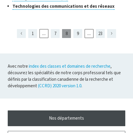
ouvrir
pour
Cliquer
Technologies des communications et des réseaux
l'infobulle
ouvrir
pour
l'infobulle
ouvrir
l'infobul
...
...
1
7
8
9
23
Page
Page
Page
Page
Page
Page
présentement
Page
Page
Page
6
10
7
9
affichée
Avec notre
index des classes et domaines de recherche
,
découvrez les spécialités de notre corps professoral tels que
définis par la classification canadienne de la recherche et
développement
(CCRD) 2020 version 1.0
.
Nos départements