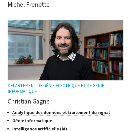
Michel Frenette
DÉPARTEMENT DE GÉNIE ÉLECTRIQUE ET DE GÉNIE
INFORMATIQUE
Christian Gagné
Classes
Cliquer
Analytique des données et traitement du signal
pour
de
Cliquer
Génie informatique
ouvrir
recherche
pour
Cliquer
Intelligence artificielle (IA)
l'infobulle