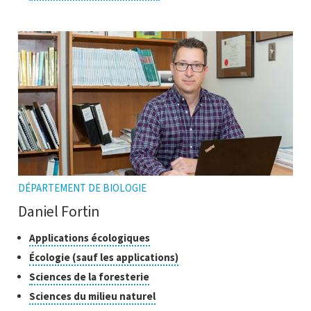
pour
l'infobulle
ouvrir
l'infobulle
DÉPARTEMENT DE BIOLOGIE
Daniel Fortin
Classes
Cliquer
Applications écologiques
pour
de
Cliquer
Écologie (sauf les applications)
ouvrir
recherche
pour
Cliquer
Sciences de la foresterie
l'infobulle
ouvrir
pour
Cliquer
Sciences du milieu naturel
l'infobulle
ouvrir
pour