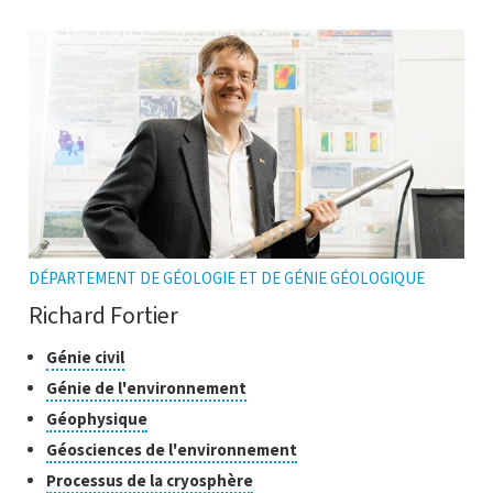
DÉPARTEMENT DE GÉOLOGIE ET DE GÉNIE GÉOLOGIQUE
Richard Fortier
Classes
Cliquer
Génie civil
pour
de
Cliquer
Génie de l'environnement
ouvrir
recherche
pour
Cliquer
Géophysique
l'infobulle
ouvrir
pour
Cliquer
Géosciences de l'environnement
l'infobulle
ouvrir
pour
Cliquer
Processus de la cryosphère
l'infobulle
ouvrir