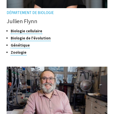
DÉPARTEMENT DE BIOLOGIE
Jullien Flynn
Classes
Cliquer
Biologie cellulaire
pour
de
Cliquer
Biologie de l'évolution
ouvrir
recherche
pour
Cliquer
Génétique
l'infobulle
ouvrir
pour
Cliquer
Zoologie
l'infobulle
ouvrir
pour
l'infobulle
ouvrir
l'infobulle