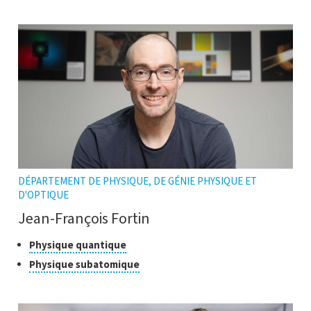
l'infobulle
ouvrir
l'infobulle
DÉPARTEMENT DE PHYSIQUE, DE GÉNIE PHYSIQUE ET
D'OPTIQUE
Jean-François Fortin
Classes
Cliquer
Physique quantique
pour
de
Cliquer
Physique subatomique
ouvrir
recherche
pour
l'infobulle
ouvrir
l'infobulle