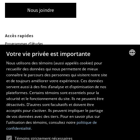
Nous joindre
Accès rapides
Programmes d'études
Corps professoral
Votre vie privée est importante
Nos départements et école
Foire aux questions
Nous utilisons des témoins (aussi appelés
cookies
) pour
recueillir des données qui nous permettent de mieux
FRENCH
connaître le parcours des personnes qui visitent notre site
Ressources
ENGLISH
et de toujours améliorer votre expérience. Ces données
monPortail
servent aussi à des fins d’analyse et d’optimisation de nos
SPANISH
plateformes. Certains témoins sont essentiels pour la
sécurité et le fonctionnement du site. Ils ne peuvent être
MESURES D'URGENCE
désactivés. D’autres sont facultatifs et doivent être
Composer le
418 656-5555
acceptés pour s’activer. Ils peuvent impliquer le partage
de vos données avec des tiers. Pour en savoir plus sur
l’utilisation des témoins, consultez notre
politique de
confidentialité.
Témoins strictement nécessaires