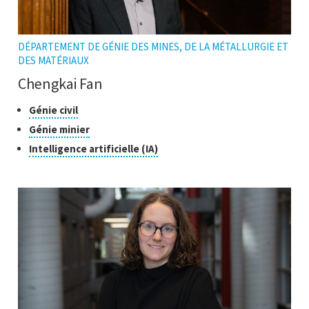
DÉPARTEMENT DE GÉNIE DES MINES, DE LA MÉTALLURGIE ET
DES MATÉRIAUX
Chengkai Fan
Classes
Cliquer
Génie civil
pour
de
Cliquer
Génie minier
ouvrir
recherche
pour
Cliquer
Intelligence artificielle (IA)
l'infobulle
ouvrir
pour
l'infobulle
ouvrir
l'infobulle