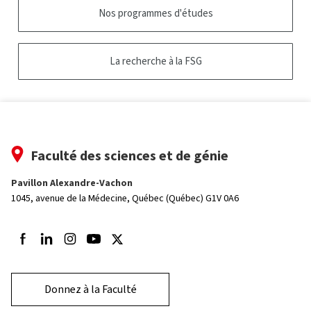
Nos programmes d'études
La recherche à la FSG
Faculté des sciences et de génie
Pavillon Alexandre-Vachon
1045, avenue de la Médecine,
Québec (Québec) G1V 0A6
Suivez-nous sur Facebook
Suivez-nous sur LinkedIn
Suivez-nous sur Instagram
Suivez-nous sur Youtube
Suivez-nous sur Twitter
Donnez à la Faculté