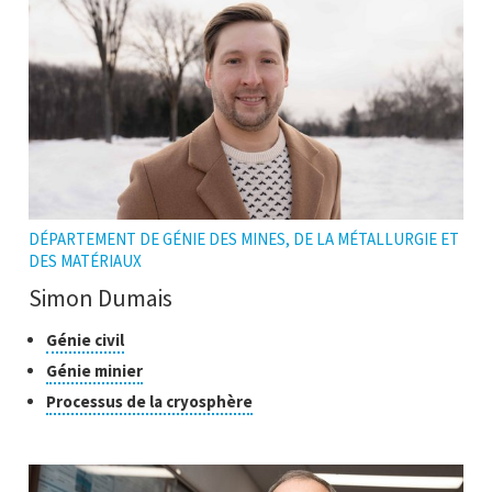
DÉPARTEMENT DE GÉNIE DES MINES, DE LA MÉTALLURGIE ET
DES MATÉRIAUX
Simon Dumais
Classes
Cliquer
Génie civil
pour
de
Cliquer
Génie minier
ouvrir
recherche
pour
Cliquer
Processus de la cryosphère
l'infobulle
ouvrir
pour
l'infobulle
ouvrir
l'infobulle