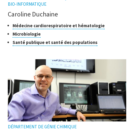
BIO-INFORMATIQUE
Caroline Duchaine
Classes
Cliquer
Médecine cardiorespiratoire et hématologie
pour
de
Cliquer
Microbiologie
ouvrir
recherche
pour
Cliquer
Santé publique et santé des populations
l'infobulle
ouvrir
pour
l'infobulle
ouvrir
l'infobulle
DÉPARTEMENT DE GÉNIE CHIMIQUE