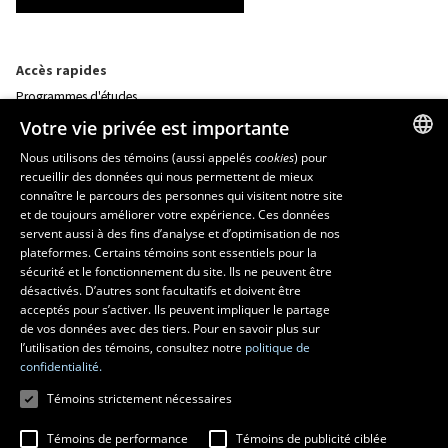
Accès rapides
Programmes d'études
Corps professoral
Votre vie privée est importante
Nos départements et école
Foire aux questions
Nous utilisons des témoins (aussi appelés
cookies
) pour
recueillir des données qui nous permettent de mieux
FRENCH
connaître le parcours des personnes qui visitent notre site
Ressources
ENGLISH
et de toujours améliorer votre expérience. Ces données
monPortail
servent aussi à des fins d’analyse et d’optimisation de nos
SPANISH
plateformes. Certains témoins sont essentiels pour la
sécurité et le fonctionnement du site. Ils ne peuvent être
MESURES D'URGENCE
désactivés. D’autres sont facultatifs et doivent être
Composer le
418 656-5555
acceptés pour s’activer. Ils peuvent impliquer le partage
de vos données avec des tiers. Pour en savoir plus sur
l’utilisation des témoins, consultez notre
politique de
confidentialité.
Témoins strictement nécessaires
Témoins de performance
Témoins de publicité ciblée