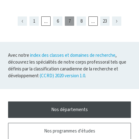
l'infobulle
ouvrir
l'infobulle
...
...
1
6
7
8
23
Page
Page
Page
Page
Page
Page
présentement
Page
Page
Page
5
9
6
8
affichée
Avec notre
index des classes et domaines de recherche
,
découvrez les spécialités de notre corps professoral tels que
définis par la classification canadienne de la recherche et
développement
(CCRD) 2020 version 1.0
.
Nos départements
Nos programmes d'études