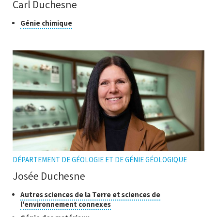
Carl Duchesne
Classe
Cliquer
Génie chimique
pour
de
ouvrir
recherche
l'infobulle
DÉPARTEMENT DE GÉOLOGIE ET DE GÉNIE GÉOLOGIQUE
Josée Duchesne
Classes
Autres sciences de la Terre et sciences de
Cliquer
l'environnement connexes
de
pour
recherche