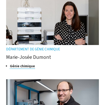
DÉPARTEMENT DE GÉNIE CHIMIQUE
Marie-Josée Dumont
Classe
Cliquer
Génie chimique
pour
de
ouvrir
recherche
l'infobulle