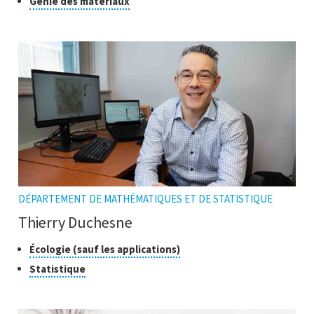
Cliquer
Génie des matériaux
ouvrir
pour
l'infobulle
ouvrir
l'infobulle
DÉPARTEMENT DE MATHÉMATIQUES ET DE STATISTIQUE
Thierry Duchesne
Classes
Cliquer
Écologie (sauf les applications)
pour
de
Cliquer
Statistique
ouvrir
recherche
pour
l'infobulle
ouvrir
l'infobulle