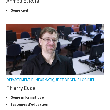
Ahmed El Refai
Classe
Cliquer
Génie civil
pour
de
ouvrir
recherche
l'infobulle
DÉPARTEMENT D'INFORMATIQUE ET DE GÉNIE LOGICIEL
Thierry Eude
Classes
Cliquer
Génie informatique
pour
de
Cliquer
Systèmes d'éducation
ouvrir
recherche
pour