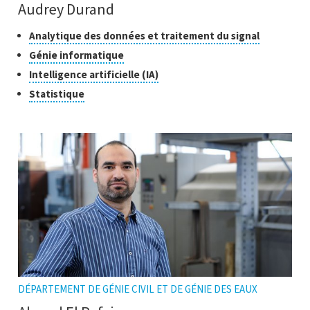
Audrey Durand
Classes
Cliquer
Analytique des données et traitement du signal
pour
de
Cliquer
Génie informatique
ouvrir
recherche
pour
Cliquer
Intelligence artificielle (IA)
l'infobulle
ouvrir
pour
Cliquer
Statistique
l'infobulle
ouvrir
pour
l'infobulle
ouvrir
l'infobulle
DÉPARTEMENT DE GÉNIE CIVIL ET DE GÉNIE DES EAUX